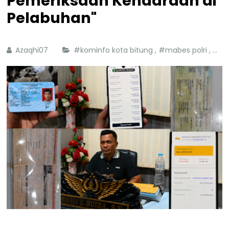
Pemeriksaan Kendaraan di
Pelabuhan"
Azaqhi07
#kominfo kota bitung
,
#mabes polri
,
#pel