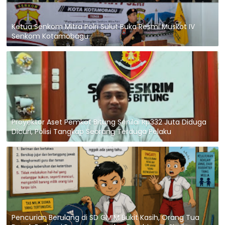
Ketua Senkom Mitra Polri Sulut Buka Resmi Muskot IV
Senkom Kotamobagu
Proyektor Aset Pemkot Bitung Senilai Rp332 Juta Diduga
Dicuri, Polisi Tangkap Seorang Terduga Pelaku
Pencurian Berulang di SD GMIM Bukit Kasih, Orang Tua