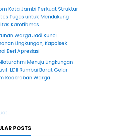
om Kota Jambi Perkuat Struktur
Etos Tugas untuk Mendukung
ilitas Kamtibmas
kunan Warga Jadi Kunci
anan Lingkungan, Kapolsek
i Beri Apresiasi
Silaturahmi Menuju Lingkungan
sif: LDII Rumbai Barat Gelar
m Keakraban Warga
at...
ULAR POSTS