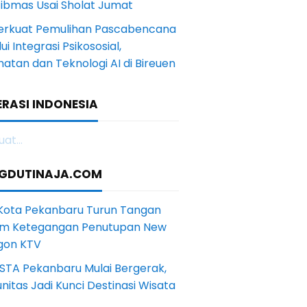
ibmas Usai Sholat Jumat
Perkuat Pemulihan Pascabencana
ui Integrasi Psikososial,
atan dan Teknologi AI di Bireuen
RASI INDONESIA
at...
GDUTINAJA.COM
 Kota Pekanbaru Turun Tangan
m Ketegangan Penutupan New
gon KTV
STA Pekanbaru Mulai Bergerak,
itas Jadi Kunci Destinasi Wisata