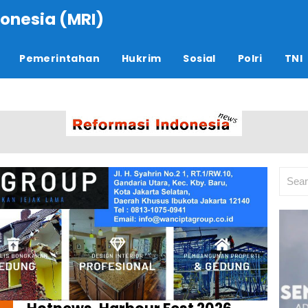
onesia (MRI)
Pemerintahan
Hukrim
Sosial
Polri
TNI