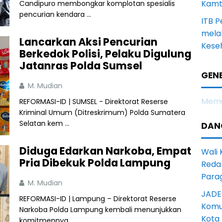
Kamt
Candipuro membongkar komplotan spesialis
pencurian kendara ...
ITB 
melal
Lancarkan Aksi Pencurian
Keseh
Berkedok Polisi, Pelaku Digulung
Jatanras Polda Sumsel
GENE
M. Mudian
Memu
REFORMASI-ID | SUMSEL - Direktorat Reserse
Kriminal Umum (Ditreskrimum) Polda Sumatera
Selatan kem ...
DAN
Diduga Edarkan Narkoba, Empat
Wali
Pria Dibekuk Polda Lampung
Reda
Para
M. Mudian
JADE
REFORMASI-ID | Lampung – Direktorat Reserse
Komun
Narkoba Polda Lampung kembali menunjukkan
Kota
komitmennya ...