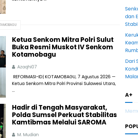
Senk
dan 
Stab
OTAMOBAGU
Keru
Ketua Senkom Mitra Polri Sulut
Keam
Buka Resmi Muskot IV Senkom
Rumba
Kotamobagu
Dari 
Azaqhi07
Kondu
Mala
REFORMASI-ID| KOTAMOBAGU, 7 Agustus 2026 —
Ketua Senkom Mitra Polri Provinsi Sulawesi Utara,
...
A+
Hadir di Tengah Masyarakat,
Memu
Polda Sumsel Perkuat Stabilitas
Kamtibmas Melalui SAROMA
POP
M. Mudian