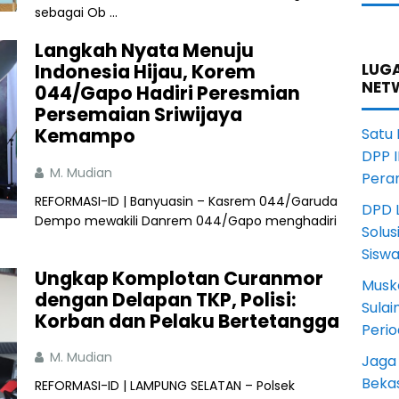
sebagai Ob ...
Langkah Nyata Menuju
Indonesia Hijau, Korem
LUGA
NET
044/Gapo Hadiri Peresmian
Persemaian Sriwijaya
Kemampo
Satu
DPP I
M. Mudian
Pera
REFORMASI-ID | Banyuasin – Kasrem 044/Garuda
DPD L
Dempo mewakili Danrem 044/Gapo menghadiri
Solus
Sisw
Ungkap Komplotan Curanmor
Musk
dengan Delapan TKP, Polisi:
Sula
Korban dan Pelaku Bertetangga
Peri
M. Mudian
Jaga
Beka
REFORMASI-ID | LAMPUNG SELATAN – Polsek