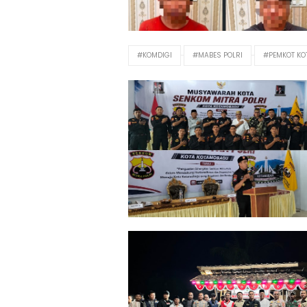
#KOMDIGI
#MABES POLRI
#PEMKOT K