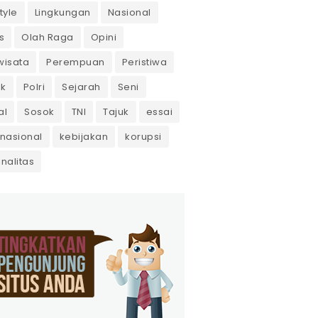
tyle
Lingkungan
Nasional
s
Olah Raga
Opini
wisata
Perempuan
Peristiwa
ik
Polri
Sejarah
Seni
al
Sosok
TNI
Tajuk
essai
rnasional
kebijakan
korupsi
inalitas