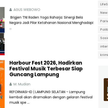
LifeS
AGUS WIEBOWO
New
Brigjen TNI Raden Yoga Raharja: Sinergi Bela
Pari
Negara Jadi Pilar Ketahanan Nasional Menghadapi
...
Polit
Sosi
inte
krim
Harbour Fest 2026, Hadirkan
Festival Musik Terbesar Siap
Guncang Lampung
M. Mudian
REFORMASI-ID | LAMPUNG SELATAN - Lampung
kembali akan diramaikan dengan gelaran festival
musik spe ...