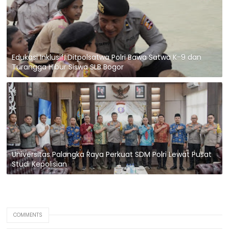
Edukasi Inklusif, Ditpolsatwa Polri Bawa Satwa K-9 dan
Turangga Hibur Siswa SLB Bogor
Universitas Palangka Raya Perkuat SDM Polri Lewat Pusat
Studi Kepolisian
COMMENTS