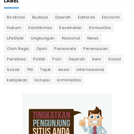
LABEL
Birokrasi
Budaya
Daerah
Editorial
Ekonomi
Hukum
Kamtibmas
Kesehatan
Komunitas
LifeStyle
Lingkungan
Nasional
News
Olah Raga
Opini
Pariwisata
Perempuan
Peristiwa
Politik
Polri
Sejarah
Seni
Sosial
Sosok
TNI
Tajuk
essai
internasional
kebijakan
korupsi
kriminalitas