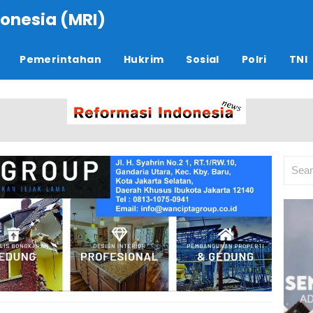
onesia (MRI)
Pemerintahan
Hukrim
Sosial
Polri
TNI