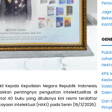
Peri
Jaga
Beka
Kamt
GENE
Puluh
Lahan
Hekt
KPK I
Kesb
il Kepala Kepolisian Negara Republik Indonesia,
Sosia
skan pentingnya penguatan intelektualitas di
Daer
tal 40 buku yang ditulisnya kini resmi terdaftar
Dari 
ayaan Intelektual (HAKI) pada Senin (16/3/2026).
Pimp