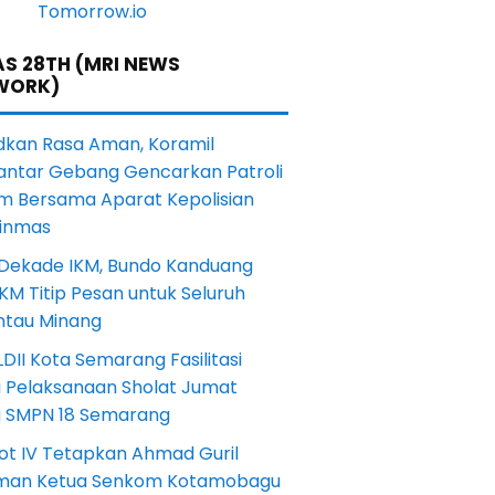
S 28TH (MRI NEWS
WORK)
dkan Rasa Aman, Koramil
antar Gebang Gencarkan Patroli
m Bersama Aparat Kepolisian
Linmas
 Dekade IKM, Bundo Kanduang
KM Titip Pesan untuk Seluruh
ntau Minang
DII Kota Semarang Fasilitasi
i Pelaksanaan Sholat Jumat
a SMPN 18 Semarang
ot IV Tetapkan Ahmad Guril
iman Ketua Senkom Kotamobagu