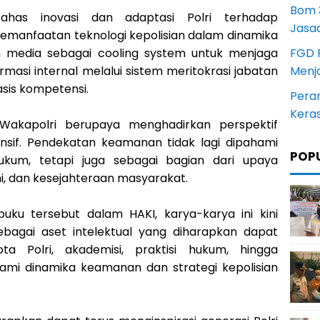
Bom 3
has inovasi dan adaptasi Polri terhadap
Jasa
manfaatan teknologi kepolisian dalam dinamika
FGD 
media sebagai cooling system untuk menjaga
Menj
rmasi internal melalui sistem meritokrasi jabatan
sis kompetensi.
Pera
Kera
, Wakapolri berupaya menghadirkan perspektif
nsif. Pendekatan keamanan tidak lagi dipahami
POP
kum, tetapi juga sebagai bagian dari upaya
mi, dan kesejahteraan masyarakat.
uku tersebut dalam HAKI, karya-karya ini kini
ebagai aset intelektual yang diharapkan dapat
ta Polri, akademisi, praktisi hukum, hingga
mi dinamika keamanan dan strategi kepolisian