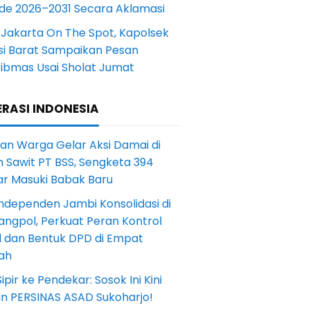
ode 2026–2031 Secara Aklamasi
 Jakarta On The Spot, Kapolsek
si Barat Sampaikan Pesan
ibmas Usai Sholat Jumat
RASI INDONESIA
an Warga Gelar Aksi Damai di
 Sawit PT BSS, Sengketa 394
ar Masuki Babak Baru
ndependen Jambi Konsolidasi di
angpol, Perkuat Peran Kontrol
l dan Bentuk DPD di Empat
ah
Sipir ke Pendekar: Sosok Ini Kini
in PERSINAS ASAD Sukoharjo!