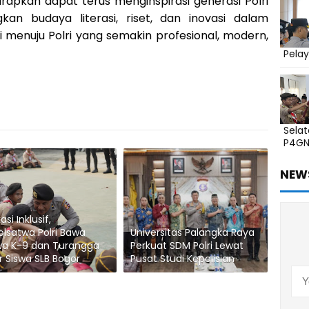
rapkan dapat terus menginspirasi generasi Polri
an budaya literasi, riset, dan inovasi dalam
i menuju Polri yang semakin profesional, modern,
Pelay
Sela
P4G
NEW
si Inklusif,
olsatwa Polri Bawa
Universitas Palangka Raya
wa K-9 dan Turangga
Perkuat SDM Polri Lewat
r Siswa SLB Bogor
Pusat Studi Kepolisian