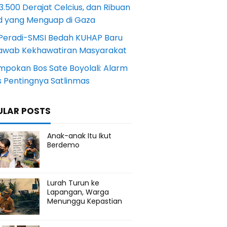
.500 Derajat Celcius, dan Ribuan
d yang Menguap di Gaza
Peradi-SMSI Bedah KUHAP Baru
awab Kekhawatiran Masyarakat
mpokan Bos Sate Boyolali: Alarm
s Pentingnya Satlinmas
ULAR POSTS
Anak-anak Itu Ikut
Berdemo
Lurah Turun ke
Lapangan, Warga
Menunggu Kepastian