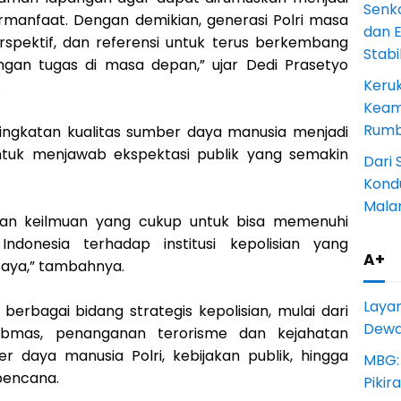
Senk
manfaat. Dengan demikian, generasi Polri masa
dan 
erspektif, dan referensi untuk terus berkembang
Stab
an tugas di masa depan,” ujar Dedi Prasetyo
Keru
.
Keam
Rumba
ngkatan kualitas sumber daya manusia menjadi
n untuk menjawab ekspektasi publik yang semakin
Dari 
Kondu
Mala
 dan keilmuan yang cukup untuk bisa memenuhi
Indonesia terhadap institusi kepolisian yang
A+
caya,” tambahnya.
Laya
erbagai bidang strategis kepolisian, mulai dari
Dewan
ibmas, penanganan terorisme dan kejahatan
r daya manusia Polri, kebijakan publik, hingga
MBG:
bencana.
Pikir