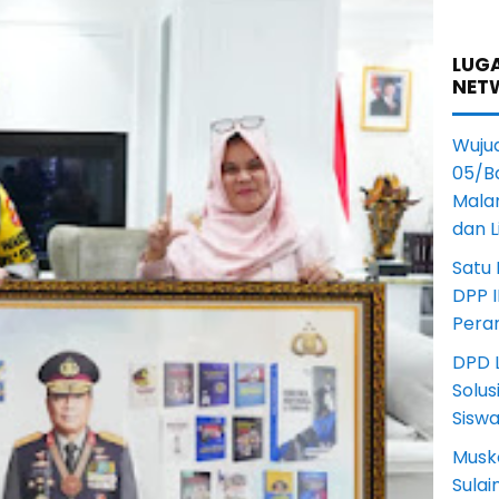
LUGA
NET
Wuju
05/B
Mala
dan 
Satu
DPP I
Pera
DPD L
Solus
Sisw
Musk
Sula