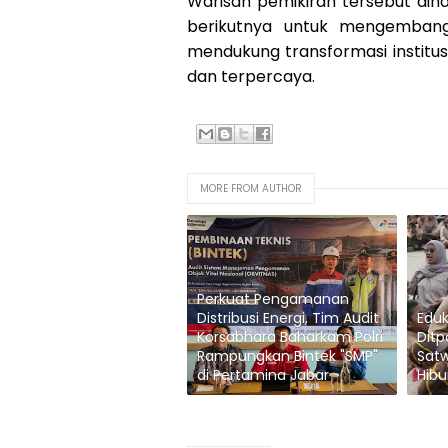
Warisan pemikiran tersebut diha
berikutnya untuk mengembangk
mendukung transformasi institus
dan terpercaya.
MORE FROM AUTHOR
Perkuat Pengamanan
Distribusi Energi, Tim Audit
Eduka
Korsabhara Baharkam Polri
Ditp
Rampungkan Bintek "SMP"
Sat
di Pertamina Jabar
Hibu