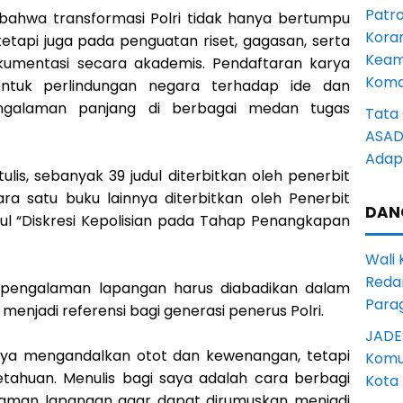
Patro
bahwa transformasi Polri tidak hanya bertumpu
Kora
tapi juga pada penguatan riset, gagasan, serta
Keam
okumentasi secara akademis. Pendaftaran karya
Komd
entuk perlindungan negara terhadap ide dan
engalaman panjang di berbagai medan tugas
Tata 
ASAD 
Adapt
tulis, sebanyak 39 judul diterbitkan oleh penerbit
ra satu buku lainnya diterbitkan oleh Penerbit
DAN
dul “Diskresi Kepolisian pada Tahap Penangkapan
Wali
Reda
pengalaman lapangan harus diabadikan dalam
Para
enjadi referensi bagi generasi penerus Polri.
JADE
hanya mengandalkan otot dan kewenangan, tetapi
Komun
tahuan. Menulis bagi saya adalah cara berbagi
Kota
laman lapangan agar dapat dirumuskan menjadi