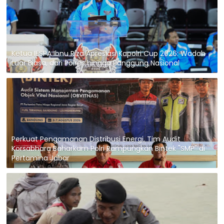
Ketua IESPA Ibnu Riza Apresiasi Kapolri Cup 2026: Wadah
Luar Biasa, dari Polres hingga Panggung Nasional
Perkuat Pengamanan Distribusi Energi, Tim Audit
Korsabhara Baharkam Polri Rampungkan Bintek "SMP" di
Pertamina Jabar