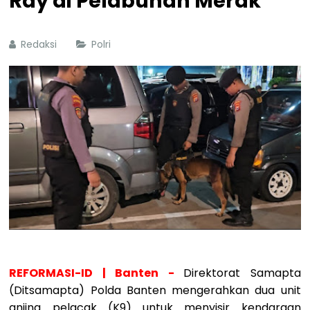
Ray di Pelabuhan Merak
Redaksi
Polri
REFORMASI-ID | Banten -
Direktorat Samapta
(Ditsamapta) Polda Banten mengerahkan dua unit
anjing pelacak (K9) untuk menyisir kendaraan