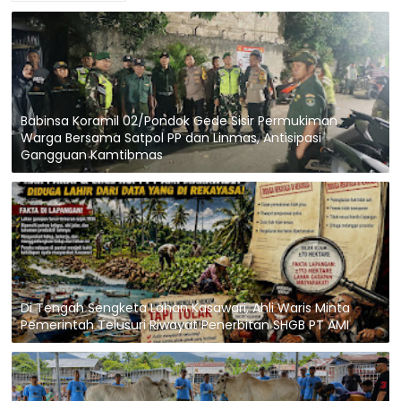
Babinsa Koramil 02/Pondok Gede Sisir Permukiman
Warga Bersama Satpol PP dan Linmas, Antisipasi
Gangguan Kamtibmas
Di Tengah Sengketa Lahan Kasawari, Ahli Waris Minta
Pemerintah Telusuri Riwayat Penerbitan SHGB PT AMI