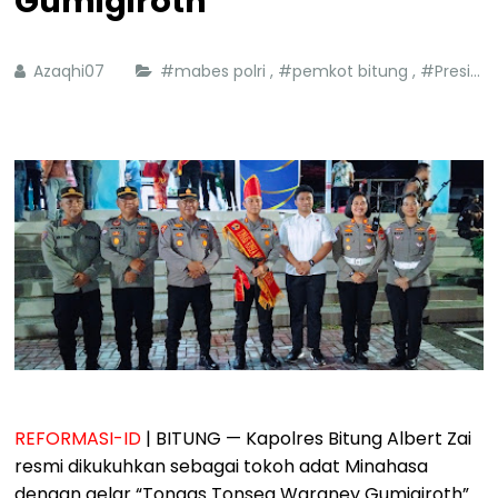
Gumigiroth”
Azaqhi07
#mabes polri
,
#pemkot bitung
,
#Presiden Prabowo
REFORMASI-ID
| BITUNG — Kapolres Bitung Albert Zai
resmi dikukuhkan sebagai tokoh adat Minahasa
dengan gelar “Tonaas Tonsea Waraney Gumigiroth”