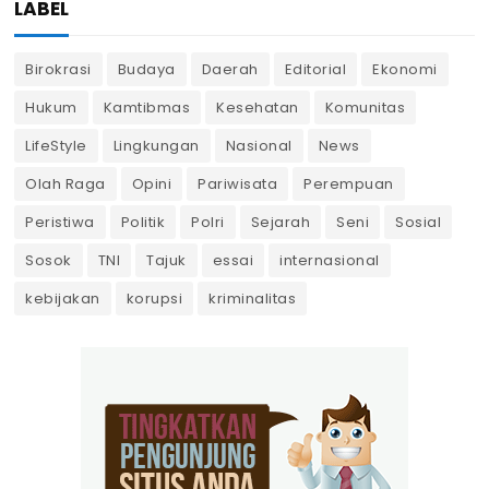
LABEL
Birokrasi
Budaya
Daerah
Editorial
Ekonomi
Hukum
Kamtibmas
Kesehatan
Komunitas
LifeStyle
Lingkungan
Nasional
News
Olah Raga
Opini
Pariwisata
Perempuan
Peristiwa
Politik
Polri
Sejarah
Seni
Sosial
Sosok
TNI
Tajuk
essai
internasional
kebijakan
korupsi
kriminalitas