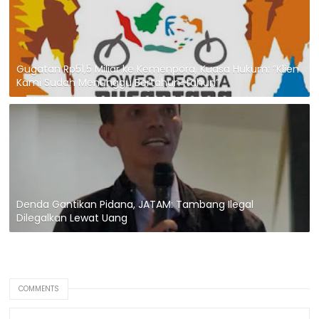
Gugatan Rp51,5 Miliar ke Kemenpora, Kuasa Hukum: “Klien
Kami Sudah Menunggu Bertahun-tahun”
Denda Gantikan Pidana, JATAM: Tambang Ilegal
Dilegalkan Lewat Uang
COMMENTS