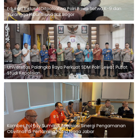
Edukasi Inklusif, Ditpolsatwa Polri Bawa Satwa K-9 dan
Turangga Hibur Siswa SLB Bogor
Universitas Palangka Raya Perkuat SDM Polri Lewat Pusat
Studi Kepolisian
Kombes Pol Edy Sumardi Apresiasi Sinergi Pengamanan
Obvitnas di Pertamina Patra Niaga Jabar