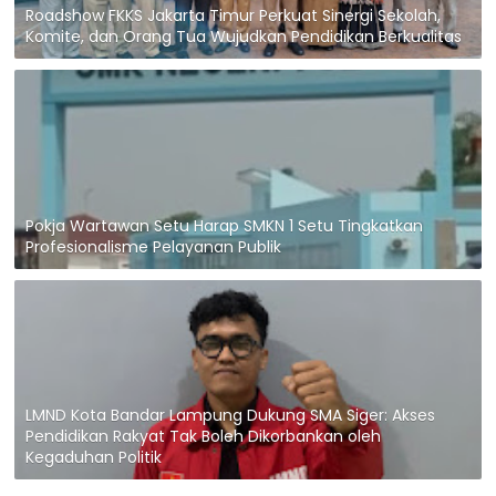
Roadshow FKKS Jakarta Timur Perkuat Sinergi Sekolah,
Komite, dan Orang Tua Wujudkan Pendidikan Berkualitas
Pokja Wartawan Setu Harap SMKN 1 Setu Tingkatkan
Profesionalisme Pelayanan Publik
LMND Kota Bandar Lampung Dukung SMA Siger: Akses
Pendidikan Rakyat Tak Boleh Dikorbankan oleh
Kegaduhan Politik