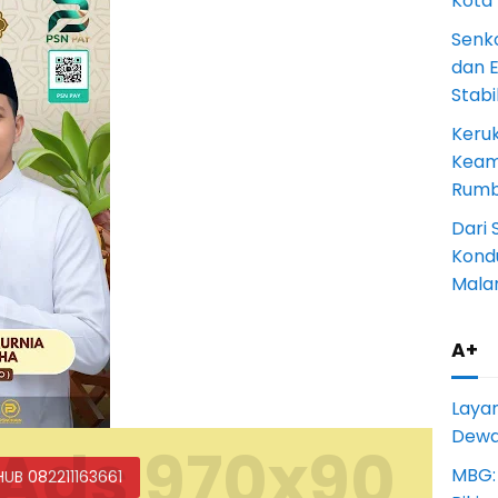
Kota
Senk
dan 
Stab
Keru
Keam
Rumba
Dari 
Kondu
Mala
A+
Laya
Dewan
Ads 970x90
MBG:
HUB 082211163661