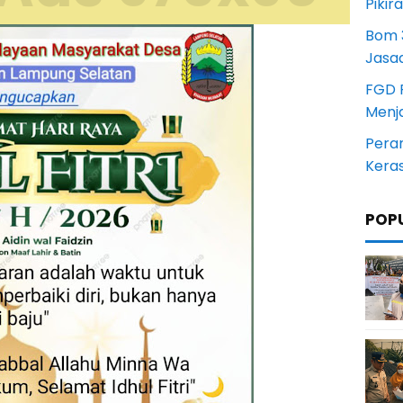
Pikir
Bom 3
Jasa
FGD 
Menj
Pera
Kera
POP