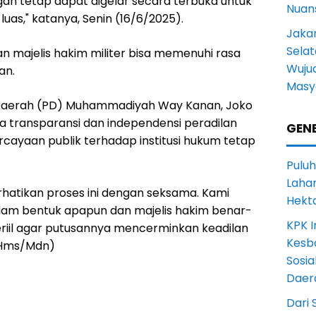
an tetap dapat digelar secara terbuka untuk
Nuans
as," katanya, Senin (16/6/2025).
Jakar
Selat
n majelis hakim militer bisa memenuhi rasa
Wuju
an.
Masy
 Daerah (PD) Muhammadiyah Way Kanan, Joko
transparansi dan independensi peradilan
GENE
rcayaan publik terhadap institusi hukum tetap
Puluh
Lahan
atikan proses ini dengan seksama. Kami
Hekt
alam bentuk apapun dan majelis hakim benar-
KPK I
iil agar putusannya mencerminkan keadilan
Kesb
 (Hms/Mdn)
Sosia
Daer
Dari 