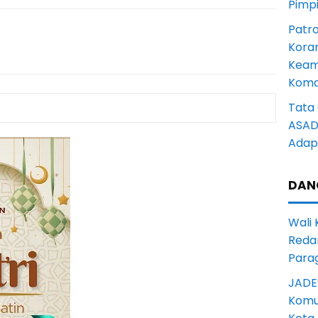
Pimp
Patro
Kora
Keam
Komd
Tata 
ASAD 
Adapt
DAN
Wali
Reda
Para
JADE
Komun