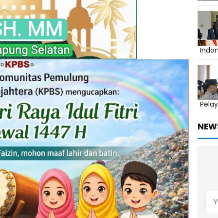
Indo
Pelay
NEW