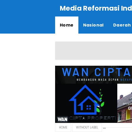
Media Reformasi Ind
Home
Nasional
Daerah
HOME
WITHOUT LABEL