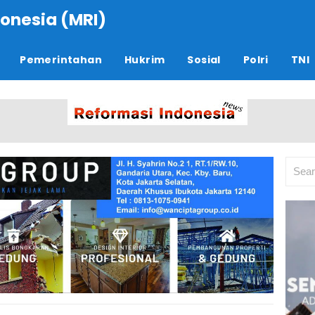
onesia (MRI)
Pemerintahan
Hukrim
Sosial
Polri
TNI