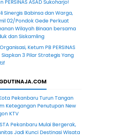
in PERSINAS ASAD Sukoharjo!
li Sinergis Babinsa dan Warga,
mil 02/Pondok Gede Perkuat
anan Wilayah Binaan bersama
uk dan Siskamling
Organisasi, Ketum PB PERSINAS
Siapkan 3 Pilar Strategis Yang
if
GDUTINAJA.COM
 Kota Pekanbaru Turun Tangan
m Ketegangan Penutupan New
gon KTV
STA Pekanbaru Mulai Bergerak,
itas Jadi Kunci Destinasi Wisata