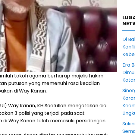
LUGA
NET
Di Ba
Konfl
Kebe
Era B
Dimul
umlah tokoh agama berharap majelis hakim
Kota
ikan putusan yang memenuhi rasa keadilan
Siner
bakan di Way Kanan.
Koram
Keam
MUI) Way Kanan, KH Saefullah mengatakan dia
Ling
an 3 polisi yang terjadi pada saat
 di Way Kanan telah memasuki persidangan.
Sukin
Sema