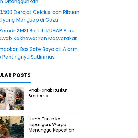
an Ditangguhkan
.500 Derajat Celcius, dan Ribuan
d yang Menguap di Gaza
Peradi-SMSI Bedah KUHAP Baru
awab Kekhawatiran Masyarakat
mpokan Bos Sate Boyolali: Alarm
s Pentingnya Satlinmas
ULAR POSTS
Anak-anak Itu Ikut
Berdemo
Lurah Turun ke
Lapangan, Warga
Menunggu Kepastian