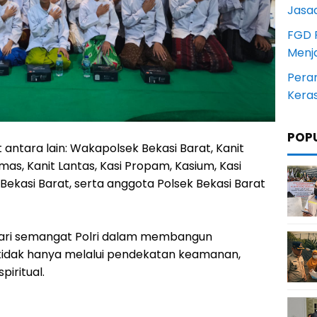
Jasa
FGD 
Menj
Pera
Kera
POP
 antara lain: Wakapolsek Bekasi Barat, Kanit
nmas, Kanit Lantas, Kasi Propam, Kasium, Kasi
ekasi Barat, serta anggota Polsek Bekasi Barat
dari semangat Polri dalam membangun
tidak hanya melalui pendekatan keamanan,
piritual.