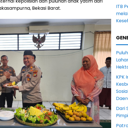
nternal kepolisian dan puluhan anak yatim dari
ITB 
Jakasampurna, Bekasi Barat.
melal
Keseh
GENE
Puluh
Lahan
Hekt
KPK I
Kesb
Sosia
Daer
Dari 
Pimp
Patro