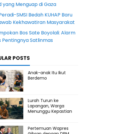
d yang Menguap di Gaza
Peradi-SMSI Bedah KUHAP Baru
awab Kekhawatiran Masyarakat
mpokan Bos Sate Boyolali: Alarm
s Pentingnya Satlinmas
ULAR POSTS
Anak-anak Itu Ikut
Berdemo
Lurah Turun ke
Lapangan, Warga
Menunggu Kepastian
Pertemuan Wapres
Gibran dengan DPM