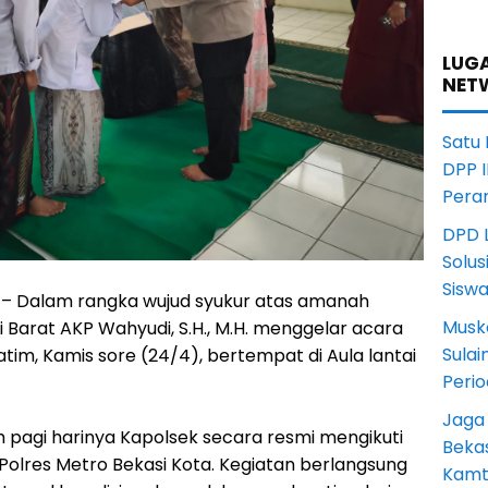
LUGA
NET
Satu
DPP I
Pera
DPD L
Solus
Sisw
i – Dalam rangka wujud syukur atas amanah
Musk
 Barat AKP Wahyudi, S.H., M.H. menggelar acara
Sula
im, Kamis sore (24/4), bertempat di Aula lantai
Peri
Jaga
h pagi harinya Kapolsek secara resmi mengikuti
Beka
Polres Metro Bekasi Kota. Kegiatan berlangsung
Kamt