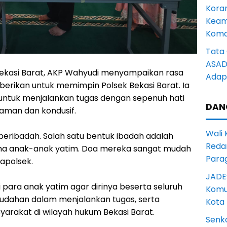
Kora
Keam
Komd
Tata 
ASAD 
ekasi Barat, AKP Wahyudi menyampaikan rasa
Adapt
berikan untuk memimpin Polsek Bekasi Barat. Ia
ntuk menjalankan tugas dengan sepenuh hati
DAN
aman dan kondusif.
Wali
 beribadah. Salah satu bentuk ibadah adalah
Reda
ma anak-anak yatim. Doa mereka sangat mudah
Para
Kapolsek.
JADE
para anak yatim agar dirinya beserta seluruh
Komun
mudahan dalam menjalankan tugas, serta
Kota
arakat di wilayah hukum Bekasi Barat.
Senk