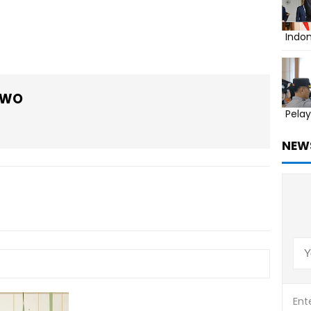
Indo
OWO
Pelay
NEW