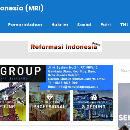
onesia (MRI)
Pemerintahan
Hukrim
Sosial
Polri
TNI