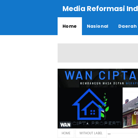
Media Reformasi Ind
Home
Nasional
Daerah
HOME
WITHOUT LABEL