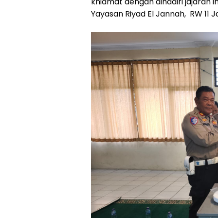
khidmat dengan dihadiri jajaran i
Yayasan Riyad El Jannah, RW 11 