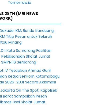
S 28TH (MRI NEWS
WORK)
 Dekade IKM, Bundo Kanduang
KM Titip Pesan untuk Seluruh
ntau Minang
DII Kota Semarang Fasilitasi
i Pelaksanaan Sholat Jumat
a SMPN 18 Semarang
ot IV Tetapkan Ahmad Guril
iman Ketua Senkom Kotamobagu
ode 2026–2031 Secara Aklamasi
 Jakarta On The Spot, Kapolsek
si Barat Sampaikan Pesan
ibmas Usai Sholat Jumat