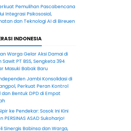
Perkuat Pemulihan Pascabencana
ui Integrasi Psikososial,
atan dan Teknologi AI di Bireuen
RASI INDONESIA
an Warga Gelar Aksi Damai di
 Sawit PT BSS, Sengketa 394
ar Masuki Babak Baru
ndependen Jambi Konsolidasi di
angpol, Perkuat Peran Kontrol
l dan Bentuk DPD di Empat
ah
Sipir ke Pendekar: Sosok Ini Kini
in PERSINAS ASAD Sukoharjo!
li Sinergis Babinsa dan Warga,