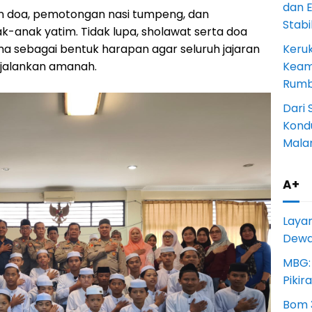
dan 
n doa, pemotongan nasi tumpeng, dan
Stab
-anak yatim. Tidak lupa, sholawat serta doa
a sebagai bentuk harapan agar seluruh jajaran
Keru
jalankan amanah.
Keam
Rumba
Dari 
Kondu
Mala
A+
Laya
Dewan
MBG:
Pikir
Bom 3