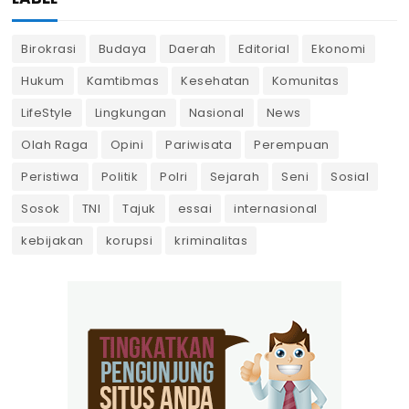
Birokrasi
Budaya
Daerah
Editorial
Ekonomi
Hukum
Kamtibmas
Kesehatan
Komunitas
LifeStyle
Lingkungan
Nasional
News
Olah Raga
Opini
Pariwisata
Perempuan
Peristiwa
Politik
Polri
Sejarah
Seni
Sosial
Sosok
TNI
Tajuk
essai
internasional
kebijakan
korupsi
kriminalitas