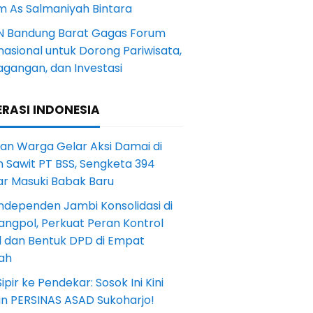
m As Salmaniyah Bintara
N Bandung Barat Gagas Forum
nasional untuk Dorong Pariwisata,
agangan, dan Investasi
RASI INDONESIA
an Warga Gelar Aksi Damai di
 Sawit PT BSS, Sengketa 394
ar Masuki Babak Baru
ndependen Jambi Konsolidasi di
angpol, Perkuat Peran Kontrol
l dan Bentuk DPD di Empat
ah
Sipir ke Pendekar: Sosok Ini Kini
in PERSINAS ASAD Sukoharjo!