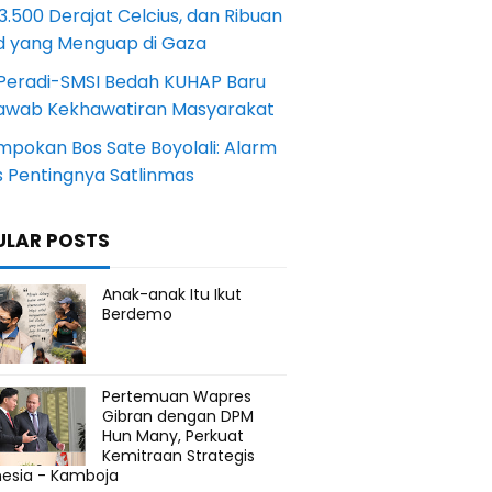
.500 Derajat Celcius, dan Ribuan
d yang Menguap di Gaza
Peradi-SMSI Bedah KUHAP Baru
awab Kekhawatiran Masyarakat
mpokan Bos Sate Boyolali: Alarm
s Pentingnya Satlinmas
ULAR POSTS
Anak-anak Itu Ikut
Berdemo
Pertemuan Wapres
Gibran dengan DPM
Hun Many, Perkuat
Kemitraan Strategis
nesia - Kamboja