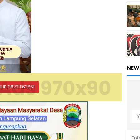
NEW
Ads 970x90
HUB 082211163661