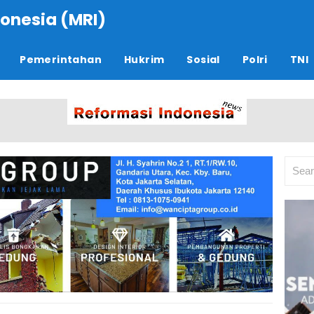
onesia (MRI)
Pemerintahan
Hukrim
Sosial
Polri
TNI