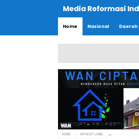
Media Reformasi Ind
Home
Nasional
Daerah
HOME
WITHOUT LABEL