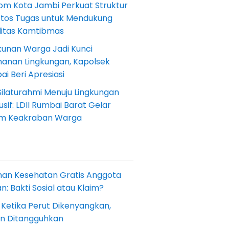
om Kota Jambi Perkuat Struktur
Etos Tugas untuk Mendukung
ilitas Kamtibmas
kunan Warga Jadi Kunci
anan Lingkungan, Kapolsek
i Beri Apresiasi
Silaturahmi Menuju Lingkungan
sif: LDII Rumbai Barat Gelar
m Keakraban Warga
nan Kesehatan Gratis Anggota
: Bakti Sosial atau Klaim?
 Ketika Perut Dikenyangkan,
an Ditangguhkan