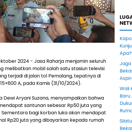
LUGA
NET
Kapol
Kunju
Apa?
 Oktober 2024 - Jasa Raharja menjamin seluruh
Jaga 
g melibatkan mobil salah satu stasiun televisi
Beka
ng terjadi di jalan tol Pemalang, tepatnya di
Aspi
5+600 A, pada Kamis (31/10/2024).
Wali
Baru
rja Dewi Aryani Suzana, menyampaikan bahwa
Duku
 mendapat santunan sebesar Rp50 juta yang
Rum
h. Sementara bagi korban luka akan mendapat
al Rp20 juta yang dibayarkan kepada rumah
Sila
Bekas