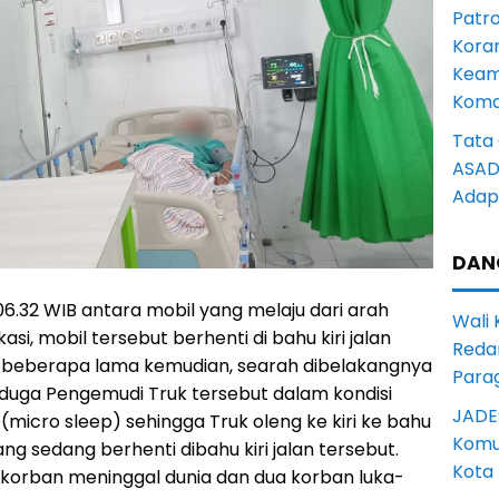
Patro
Kora
Keam
Komd
Tata 
ASAD 
Adapt
DAN
 06.32 WIB antara mobil yang melaju dari arah
Wali
si, mobil tersebut berhenti di bahu kiri jalan
Reda
k beberapa lama kemudian, searah dibelakangnya
Para
 diduga Pengemudi Truk tersebut dalam kondisi
JADE
 (micro sleep) sehingga Truk oleng ke kiri ke bahu
Komun
g sedang berhenti dibahu kiri jalan tersebut.
Kota
a korban meninggal dunia dan dua korban luka-