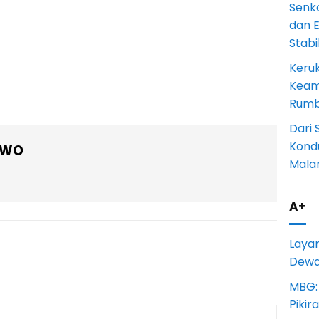
Senk
dan 
Stab
Keru
Keam
Rumba
Dari 
Kondu
OWO
Mala
A+
Laya
Dewan
MBG:
Pikir