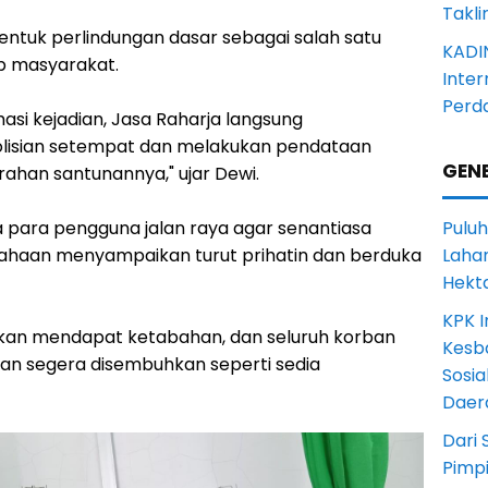
Takli
ntuk perlindungan dasar sebagai salah satu
KADI
p masyarakat.
Inter
Perd
asi kejadian, Jasa Raharja langsung
olisian setempat dan melakukan pendataan
GENE
ahan santunannya," ujar Dewi.
para pengguna jalan raya agar senantiasa
Puluh
sahaan menyampaikan turut prihatin dan berduka
Lahan
Hekt
KPK I
lkan mendapat ketabahan, dan seluruh korban
Kesb
n segera disembuhkan seperti sedia
Sosia
Daer
Dari 
Pimp