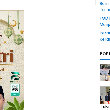
Bom 3
Jasa
FGD 
Menj
Pera
Kera
POP
Indo