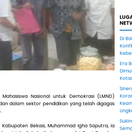
LUGA
NET
Di Ba
Konfl
Kebe
Era B
Dimul
Kota
Siner
Koram
a Mahasiswa Nasional untuk Demokrasi (LMND)
Keam
dan dalam sektor pendidikan yang telah digagas
Ling
.
Sukin
D Kabupaten Bekasi, Muhammad Igha Saputra, ia
Sema