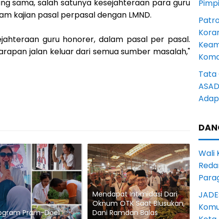
ng sama, salah satunya kesejahteraan para guru
Pimp
lam kajian pasal perpasal dengan LMND.
Patro
Kora
ejahteraan guru honorer, dalam pasal per pasal.
Keam
harapan jalan keluar dari semua sumber masalah,"
Komd
Tata 
ASAD 
Adapt
DAN
Wali
Reda
Para
JADE
Mendapat Intimidasi Dari
Oknum OTK Saat Blusukan,
Komun
rogram Pram-Doel
Dani Ramdan Balas