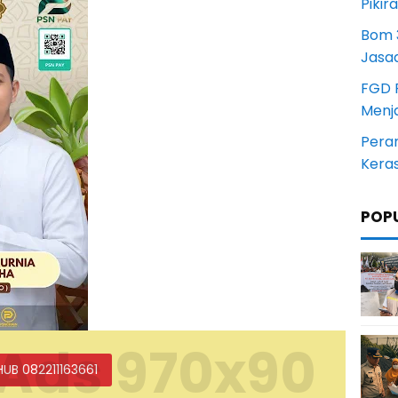
Pikir
Bom 3
Jasa
FGD 
Menj
Pera
Kera
POP
Ads 970x90
HUB 082211163661