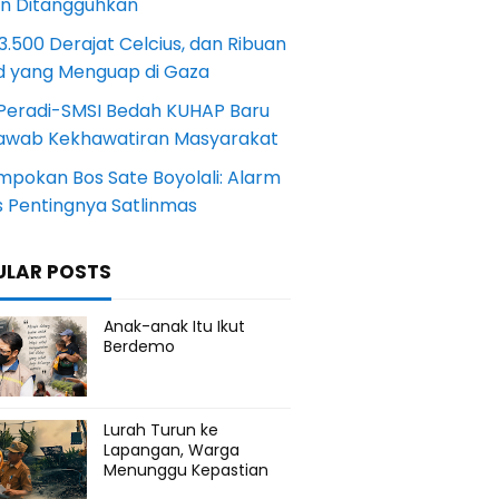
an Ditangguhkan
.500 Derajat Celcius, dan Ribuan
d yang Menguap di Gaza
Peradi-SMSI Bedah KUHAP Baru
awab Kekhawatiran Masyarakat
mpokan Bos Sate Boyolali: Alarm
s Pentingnya Satlinmas
ULAR POSTS
Anak-anak Itu Ikut
Berdemo
Lurah Turun ke
Lapangan, Warga
Menunggu Kepastian