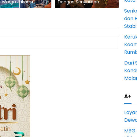
Kota
t Warga Jakarta
Dengan Senyuman
Senk
dan 
Stab
Keru
Keam
Rumba
Dari 
Kondu
Mala
A+
Laya
Dewan
MBG: