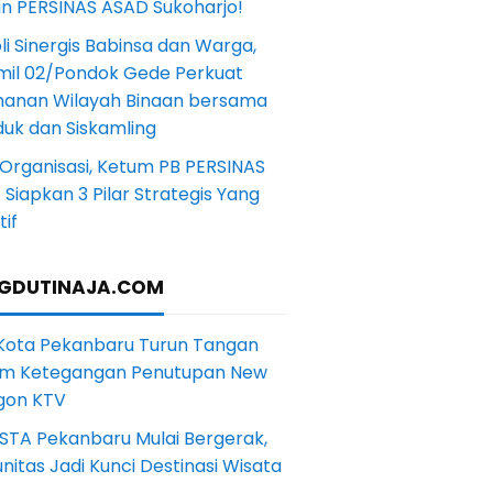
in PERSINAS ASAD Sukoharjo!
li Sinergis Babinsa dan Warga,
mil 02/Pondok Gede Perkuat
anan Wilayah Binaan bersama
uk dan Siskamling
Organisasi, Ketum PB PERSINAS
Siapkan 3 Pilar Strategis Yang
if
GDUTINAJA.COM
 Kota Pekanbaru Turun Tangan
m Ketegangan Penutupan New
gon KTV
STA Pekanbaru Mulai Bergerak,
itas Jadi Kunci Destinasi Wisata