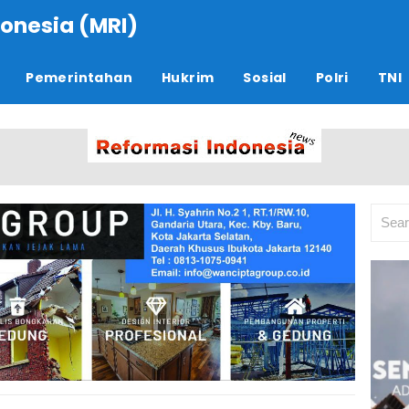
onesia (MRI)
Pemerintahan
Hukrim
Sosial
Polri
TNI