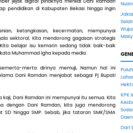
er jejak digital pihaknya menilai Dani Ramdan
Nuans
ap pendidikan di Kabupaten Bekasi hingga ingin
Jakar
Selat
Wuju
nian, ketangkasan, kecermatan, mempunyai
Masy
ala sektoral. Kita mendorong gagasan strategis
Kita belajar isu kemarin sedang tidak baik-baik
," kata Muhammad Igha kepada media.
GENE
emerta-merta dirinya memuji, Namun hal ini
Puluh
selama Dani Ramdan menjabat sebagai Pj Bupati
Lahan
Hekt
KPK I
ta kaji, Dani Ramdan ini mempunyai itu semua. Kita
Kesb
a dengan Dani Ramdan, kita juga mendorong
Sosia
at SD hingga SMP. Sebab, jika tataran SMK/SMA
Daer
Dari 