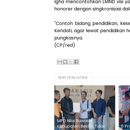
Igha mencontohkan LMND visi ya
honorer dengan singkronisasi da
"Contoh bidang pendidikan, kes
Kendati, agar lewat pendidikan 
pungkasnya.
(CP/red)
MORE FROM AUTHOR
MPD Nilai Bawaslu
Kabupaten Bekasi Tidak
6 P