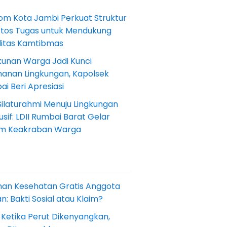
om Kota Jambi Perkuat Struktur
Etos Tugas untuk Mendukung
ilitas Kamtibmas
kunan Warga Jadi Kunci
anan Lingkungan, Kapolsek
i Beri Apresiasi
Silaturahmi Menuju Lingkungan
sif: LDII Rumbai Barat Gelar
m Keakraban Warga
nan Kesehatan Gratis Anggota
: Bakti Sosial atau Klaim?
 Ketika Perut Dikenyangkan,