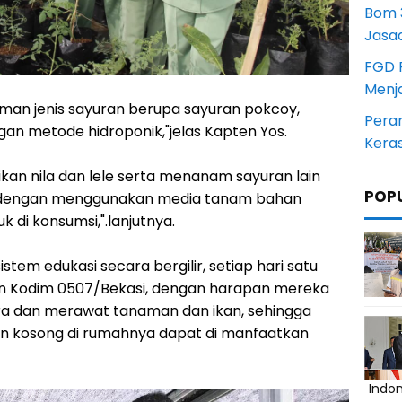
Bom 3
Jasa
FGD 
Menj
man jenis sayuran berupa sayuran pokcoy,
Pera
an metode hidroponik,"jelas Kapten Yos.
Kera
 ikan nila dan lele serta menanam sayuran lain
POP
g dengan menggunakan media tanam bahan
 di konsumsi,".lanjutnya.
tem edukasi secara bergilir, setiap hari satu
ran Kodim 0507/Bekasi, dengan harapan mereka
a dan merawat tanaman dan ikan, sehingga
n kosong di rumahnya dapat di manfaatkan
Indo