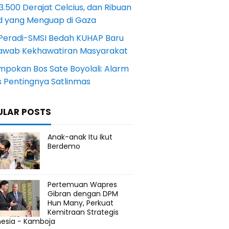
.500 Derajat Celcius, dan Ribuan
d yang Menguap di Gaza
Peradi-SMSI Bedah KUHAP Baru
awab Kekhawatiran Masyarakat
mpokan Bos Sate Boyolali: Alarm
s Pentingnya Satlinmas
ULAR POSTS
Anak-anak Itu Ikut
Berdemo
Pertemuan Wapres
Gibran dengan DPM
Hun Many, Perkuat
Kemitraan Strategis
nesia - Kamboja