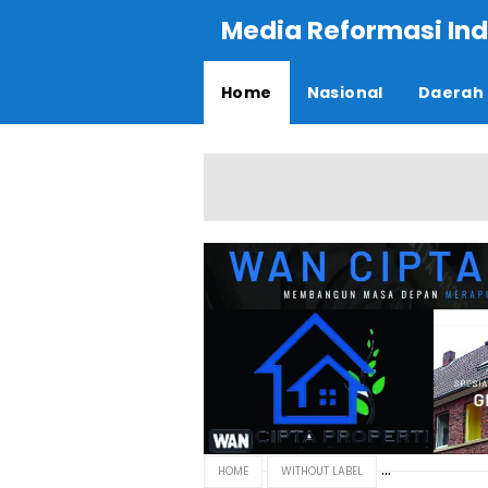
Media Reformasi Ind
Home
Nasional
Daerah
HOME
WITHOUT LABEL