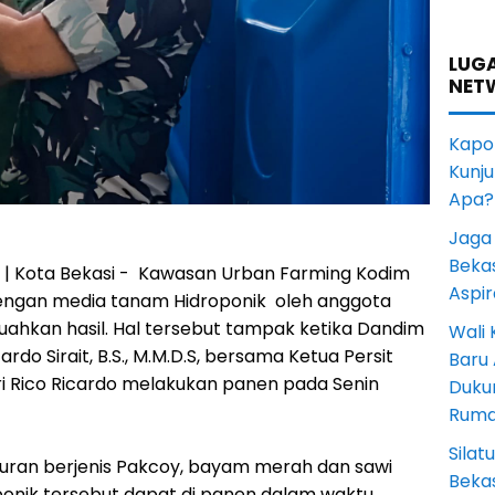
LUGA
NET
Kapol
Kunju
Apa?
Jaga 
Beka
 | Kota Bekasi - Kawasan Urban Farming Kodim
Aspi
engan media tanam Hidroponik oleh anggota
hkan hasil. Hal tersebut tampak ketika Dandim
Wali
rdo Sirait, B.S., M.M.D.S, bersama Ketua Persit
Baru
ri Rico Ricardo melakukan panen pada Senin
Duku
Rum
Sila
uran berjenis Pakcoy, bayam merah dan sawi
Bekas
oponik tersebut dapat di panen dalam waktu