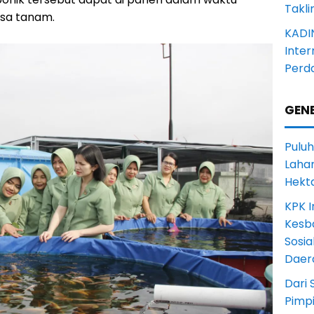
Takli
asa tanam.
KADI
Inter
Perd
GENE
Puluh
Lahan
Hekt
KPK I
Kesb
Sosia
Daer
Dari 
Pimp