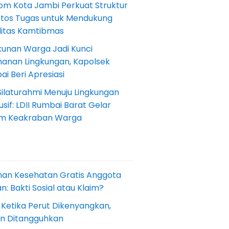
om Kota Jambi Perkuat Struktur
Etos Tugas untuk Mendukung
ilitas Kamtibmas
kunan Warga Jadi Kunci
anan Lingkungan, Kapolsek
i Beri Apresiasi
Silaturahmi Menuju Lingkungan
sif: LDII Rumbai Barat Gelar
m Keakraban Warga
nan Kesehatan Gratis Anggota
: Bakti Sosial atau Klaim?
 Ketika Perut Dikenyangkan,
an Ditangguhkan