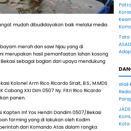
Patro
Kora
Keam
angat mudah dibudidayakan baik melalui media
Komd
Tata 
ASAD 
 bayam merah dan sawi hijau yang di
Adapt
ini merupakan hasil pemanfaatan lahan kosong
Bekasi sebagai bagian dari upaya mendukung
DAN
asi Kolonel Arm Rico Ricardo Sirait, B.S., M.MDS
Wali
 Cabang XXI Dim 0507 Ny. Fitri Rico Ricardo
Reda
kan panen.
Para
JADE
si Kapten Inf Yos Hendri Dandim 0507/Bekasi
Komun
an farming yang di lakukan oleh Kodim
Kota
 perintah dari Komando Atas dalam rangka