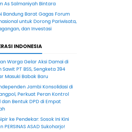
m As Salmaniyah Bintara
N Bandung Barat Gagas Forum
nasional untuk Dorong Pariwisata,
agangan, dan Investasi
RASI INDONESIA
an Warga Gelar Aksi Damai di
 Sawit PT BSS, Sengketa 394
ar Masuki Babak Baru
ndependen Jambi Konsolidasi di
angpol, Perkuat Peran Kontrol
l dan Bentuk DPD di Empat
ah
Sipir ke Pendekar: Sosok Ini Kini
in PERSINAS ASAD Sukoharjo!