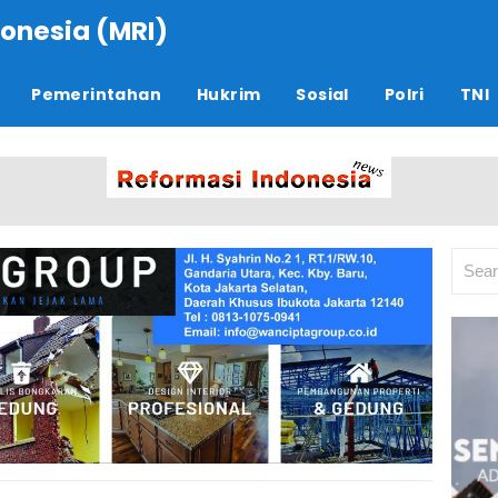
onesia (MRI)
Pemerintahan
Hukrim
Sosial
Polri
TNI