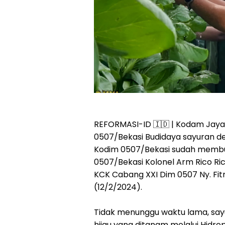
REFORMASI-ID 🇮🇩 | Kodam Jaya
0507/Bekasi Budidaya sayuran d
Kodim 0507/Bekasi sudah membua
0507/Bekasi Kolonel Arm Rico Rica
KCK Cabang XXI Dim 0507 Ny. Fit
(12/2/2024).
Tidak menunggu waktu lama, say
hijau yang ditanam melalui Hidr