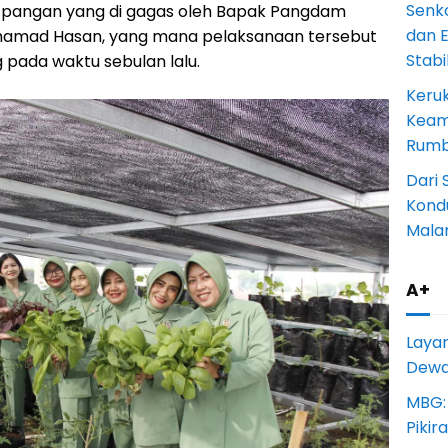
Senk
pangan yang di gagas oleh Bapak Pangdam
dan 
hamad Hasan, yang mana pelaksanaan tersebut
Stab
 pada waktu sebulan lalu.
Keru
Keam
Rumba
Dari 
Kondu
Mala
A+
Laya
Dewan
MBG:
Pikir