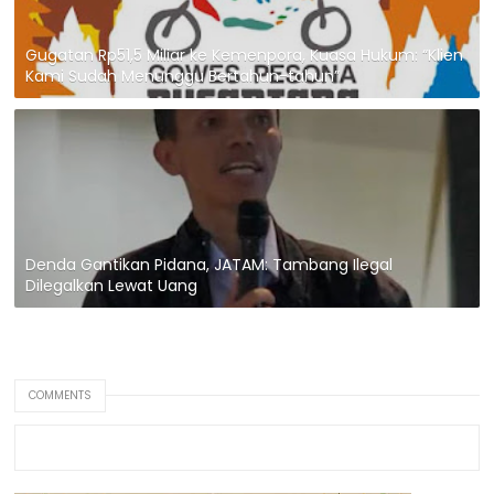
Gugatan Rp51,5 Miliar ke Kemenpora, Kuasa Hukum: “Klien
Kami Sudah Menunggu Bertahun-tahun”
Denda Gantikan Pidana, JATAM: Tambang Ilegal
Dilegalkan Lewat Uang
COMMENTS