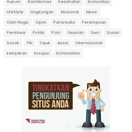
Hukum
Kamtibmas
Kesehatan
Komunitas
LifeStyle
Lingkungan
Nasional
News
Olah Raga
Opini
Pariwisata
Perempuan
Peristiwa
Politik
Polri
Sejarah
Seni
Sosial
Sosok
TNI
Tajuk
essai
internasional
kebijakan
korupsi
kriminalitas