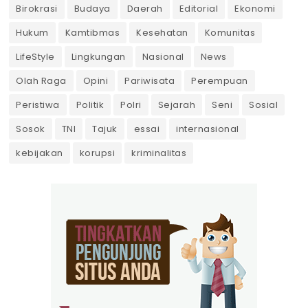
Birokrasi
Budaya
Daerah
Editorial
Ekonomi
Hukum
Kamtibmas
Kesehatan
Komunitas
LifeStyle
Lingkungan
Nasional
News
Olah Raga
Opini
Pariwisata
Perempuan
Peristiwa
Politik
Polri
Sejarah
Seni
Sosial
Sosok
TNI
Tajuk
essai
internasional
kebijakan
korupsi
kriminalitas