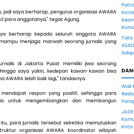
Patro
lis, jadi saya berharap, pengurus organisasi AWARA
Kora
rol para anggotanya," tegas Agung.
Keam
Komd
aya berharap kepada seluruh anggota AWARA
Tata 
 mampu menjaga marwah seorang jurnalis yang
ASAD 
Adapt
nalis di Jakarta Pusat memiliki jiwa seorang
DAN
hingga saya yakin, kedepan kawan-kawan bisa
ARA lebih baik lagi," tandasnya.
Wali
t mendapat respon yang positif, sehingga para
Reda
sedia untuk mengembangkan dan membangun
Para
JADE
Komun
tu, para jurnalis tersebut seketika memutuskan
Kota
uktur organisasi AWARA koordinator wilayah