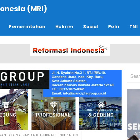
onesia (MRI)
Pemerintahan
Hukrim
Sosial
Polri
TNI
AN JAKARTA SIAP BENTUK JURNALIS INDEPENDEN