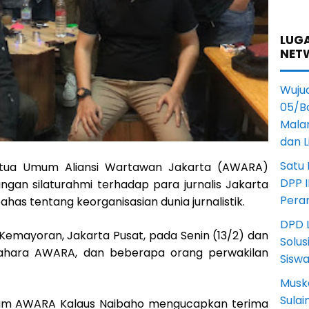
LUGA
NET
Wuju
05/B
Mala
dan 
Satu
ua Umum Aliansi Wartawan Jakarta (AWARA)
DPP I
ngan silaturahmi terhadap para jurnalis Jakarta
Pera
as tentang keorganisasian dunia jurnalistik.
DPD L
Kemayoran, Jakarta Pusat, pada Senin (13/2) dan
Solus
ndahara AWARA, dan beberapa orang perwakilan
Sisw
Musk
Sula
m AWARA Kalaus Naibaho mengucapkan terima