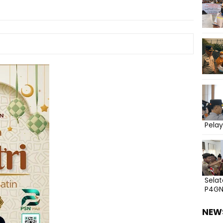
Pelay
Sela
P4G
NEW