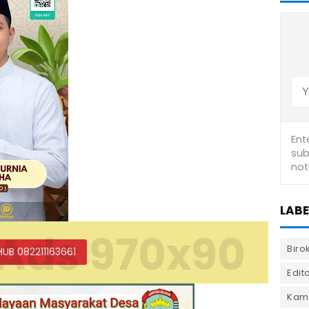
LABE
Ads 970x90
Biro
HUB 082211163661
Edito
Kam