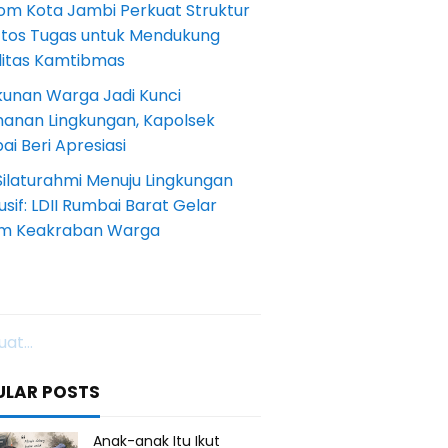
om Kota Jambi Perkuat Struktur
Etos Tugas untuk Mendukung
ilitas Kamtibmas
kunan Warga Jadi Kunci
anan Lingkungan, Kapolsek
i Beri Apresiasi
Silaturahmi Menuju Lingkungan
sif: LDII Rumbai Barat Gelar
m Keakraban Warga
at...
ULAR POSTS
Anak-anak Itu Ikut