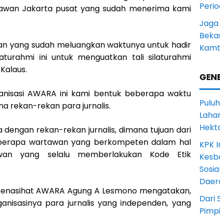
Peri
tawan Jakarta pusat yang sudah menerima kami
Jaga
Beka
an yang sudah meluangkan waktunya untuk hadir
Kamt
laturahmi ini untuk menguatkan tali silaturahmi
 Kalaus.
GENE
ganisasi AWARA ini kami bentuk beberapa waktu
Puluh
ma rekan-rekan para jurnalis.
Lahan
Hekt
dengan rekan-rekan jurnalis, dimana tujuan dari
beberapa wartawan yang berkompeten dalam hal
KPK I
rtawan yang selalu memberlakukan Kode Etik
Kesb
Sosia
Daer
enasihat AWARA Agung A Lesmono mengatakan,
Dari 
ganisasinya para jurnalis yang independen, yang
Pimp