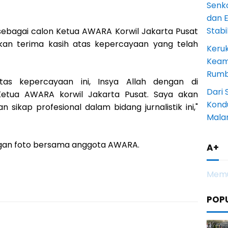
Senk
dan 
Stab
g sebagai calon Ketua AWARA Korwil Jakarta Pusat
n terima kasih atas kepercayaan yang telah
Keru
Keam
Rumba
 atas kepercayaan ini, Insya Allah dengan di
Dari 
etua AWARA korwil Jakarta Pusat. Saya akan
Kondu
ikap profesional dalam bidang jurnalistik ini,"
Mala
ngan foto bersama anggota AWARA.
A+
Memu
POP