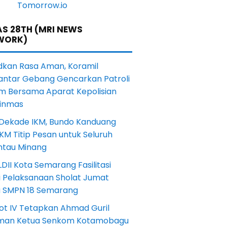
S 28TH (MRI NEWS
WORK)
dkan Rasa Aman, Koramil
antar Gebang Gencarkan Patroli
m Bersama Aparat Kepolisian
Linmas
 Dekade IKM, Bundo Kanduang
KM Titip Pesan untuk Seluruh
ntau Minang
DII Kota Semarang Fasilitasi
i Pelaksanaan Sholat Jumat
a SMPN 18 Semarang
ot IV Tetapkan Ahmad Guril
iman Ketua Senkom Kotamobagu