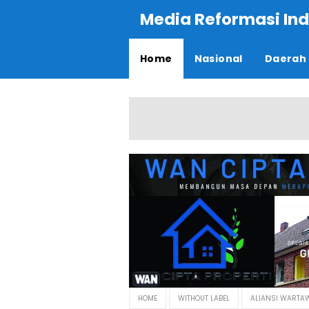
Media Reformasi Ind
Home
Nasional
Daerah
HOME
WITHOUT LABEL
ALIANSI WARTAW