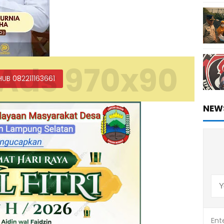
Ads 970x90
HUB 082211163661
NEW