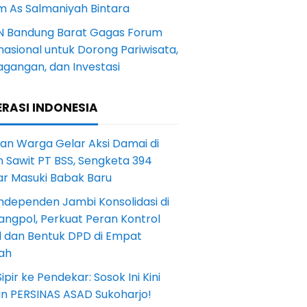
m As Salmaniyah Bintara
N Bandung Barat Gagas Forum
nasional untuk Dorong Pariwisata,
agangan, dan Investasi
RASI INDONESIA
an Warga Gelar Aksi Damai di
 Sawit PT BSS, Sengketa 394
ar Masuki Babak Baru
ndependen Jambi Konsolidasi di
angpol, Perkuat Peran Kontrol
l dan Bentuk DPD di Empat
ah
Sipir ke Pendekar: Sosok Ini Kini
in PERSINAS ASAD Sukoharjo!