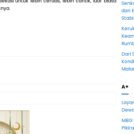
asi untuk lebih cerdas, lebih cantik, luar biasa
Senk
snya.
dan 
Stab
Keru
Keam
Rumba
Dari 
Kondu
Mala
A+
Laya
Dewan
MBG:
Pikir