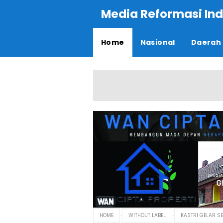
Media Reformasi Ind
Home
Nasional
Daerah
HOME
WITHOUT LABEL
KASTRI GELAR S