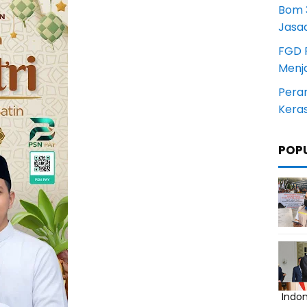
Bom 3
Jasa
FGD 
Menj
Pera
Kera
POP
Indo