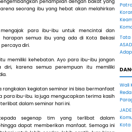
mengembangkan penampilan dengan bakat yang
Patro
, karena seorang ibu yang hebat akan melahirkan
Kora
Keam
Komd
 mengajak para ibu-ibu untuk mencintai dan
Tata 
an harapan semua ibu yang ada di Kota Bekasi
ASAD 
ercaya diri.
Adapt
u memiliki kehebatan. Ayo para ibu-ibu jangan
a diri, karena semua perempuan itu memiliki
DAN
ia.
Wali
 rangkaian kegiatan seminar ini bisa bermanfaat
Reda
a para ibu-ibu. Ia juga mengucapkan terima kasih
Para
rlibat dalam seminar hari ini.
JADE
Komun
 kepada segenap tim yang terlibat dalam
Kota
sehingga dapat memberikan manfaat. Semoga ini