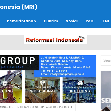
onesia (MRI)
Pemerintahan
Hukrim
Sosial
Polri
TNI
EMINAR IBU RUMAH TANGGA SADAR BAKAT DAN PRODUKTIF