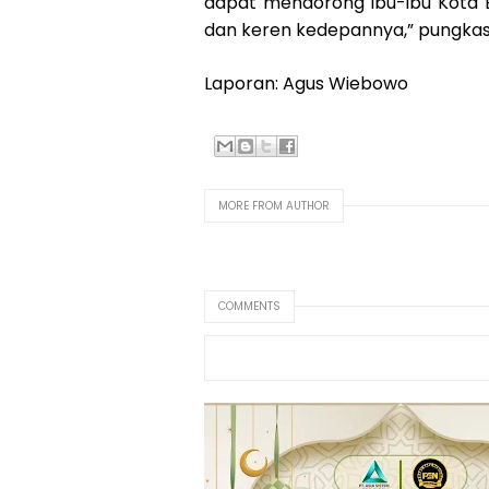
dapat mendorong ibu-ibu Kota Bek
dan keren kedepannya,” pungka
Laporan: Agus Wiebowo
MORE FROM AUTHOR
COMMENTS