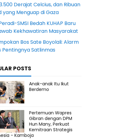
.500 Derajat Celcius, dan Ribuan
d yang Menguap di Gaza
Peradi-SMSI Bedah KUHAP Baru
awab Kekhawatiran Masyarakat
mpokan Bos Sate Boyolali: Alarm
s Pentingnya Satlinmas
ULAR POSTS
Anak-anak Itu Ikut
Berdemo
Pertemuan Wapres
Gibran dengan DPM
Hun Many, Perkuat
Kemitraan Strategis
nesia - Kamboja