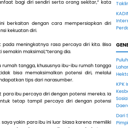
faat bagi diri sendiri serta orang sekitar,” kata
Takli
KADI
Inter
ini berkaitan dengan cara mempersiapkan diri
Perd
si kekuatan diri.
 pada meningkatnya rasa percaya diri kita. Bisa
GENE
ki semakin maksimal,”terang dia.
Puluh
bu rumah tangga, khususnya ibu-ibu rumah tangga
Lahan
dak bisa memaksimalkan potensi diri, melalui
Hekt
endapatkan tips dari narasumber.
KPK I
Kesb
 para ibu percaya diri dengan potensi mereka. Ia
Sosia
ntuk tetap tampil percaya diri dengan potensi
Daer
Dari 
 saya yakin para ibu ini luar biasa karena memiliki
Pimp