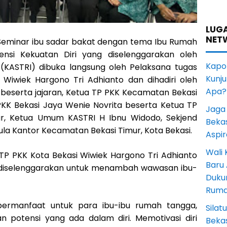
LUGA
NET
eminar ibu sadar bakat dengan tema Ibu Rumah
ensi Kekuatan Diri yang diselenggarakan oleh
Kapol
t (KASTRI) dibuka langsung oleh Pelaksana tugas
Kunju
 Wiwiek Hargono Tri Adhianto dan dihadiri oleh
Apa?
i beserta jajaran, Ketua TP PKK Kecamatan Bekasi
 PKK Bekasi Jaya Wenie Novrita beserta Ketua TP
Jaga 
r, Ketua Umum KASTRI H Ibnu Widodo, Sekjend
Beka
Aula Kantor Kecamatan Bekasi Timur, Kota Bekasi.
Aspi
Wali
 TP PKK Kota Bekasi Wiwiek Hargono Tri Adhianto
Baru
 diselenggarakan untuk menambah wawasan ibu-
Duku
Rum
 bermanfaat untuk para ibu-ibu rumah tangga,
Sila
potensi yang ada dalam diri. Memotivasi diri
Bekas