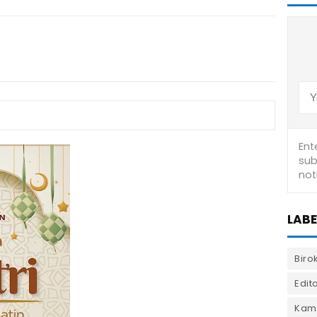
LABE
Biro
Edito
Kam