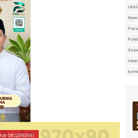
LifeS
New
Pari
Polit
Sosi
inte
krim
Ads 970x90
HUB 082211163661