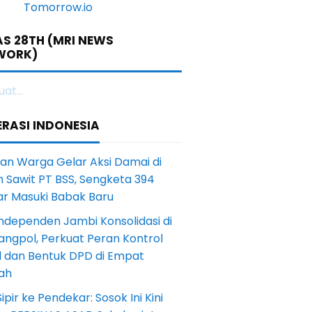
S 28TH (MRI NEWS
WORK)
at...
RASI INDONESIA
an Warga Gelar Aksi Damai di
 Sawit PT BSS, Sengketa 394
ar Masuki Babak Baru
ndependen Jambi Konsolidasi di
angpol, Perkuat Peran Kontrol
l dan Bentuk DPD di Empat
ah
Sipir ke Pendekar: Sosok Ini Kini