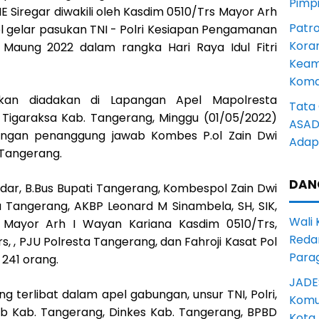
Pimp
IE Siregar diwakili oleh Kasdim 0510/Trs Mayor Arh
Patro
l gelar pasukan TNI - Polri Kesiapan Pengamanan
Kora
Maung 2022 dalam rangka Hari Raya Idul Fitri
Keam
Komd
ukan diadakan di Lapangan Apel Mapolresta
Tata 
 Tigaraksa Kab. Tangerang, Minggu (01/05/2022)
ASAD 
dengan penanggung jawab Kombes P.ol Zain Dwi
Adapt
a Tangerang.
DAN
kandar, B.Bus Bupati Tangerang, Kombespol Zain Dwi
ta Tangerang, AKBP Leonard M Sinambela, SH, SIK,
Wali
Mayor Arh I Wayan Kariana Kasdim 0510/Trs,
Reda
s, , PJU Polresta Tangerang, dan Fahroji Kasat Pol
Para
 241 orang.
JADE
 terlibat dalam apel gabungan, unsur TNI, Polri,
Komun
ub Kab. Tangerang, Dinkes Kab. Tangerang, BPBD
Kota