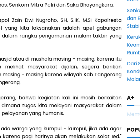
as, Senkom Mitra Polri dan Saka Bhayangkara.
Senk
dan 
l Zain Dwi Nugroho, SH, S.IK, M.Si Kapolresta
Stab
 yang kita laksanakan adalah apel gabungan
it dalam rangka pengamanan malam takbir yang
Keru
Keam
Rumba
asjid atau di mushola masing - masing, karena itu
Dari 
a melihat masyarakat dijalan, segera berikan
Kondu
 masing - masing karena wilayah Kab Tangerang
Mala
angerang.
gerang, bahwa kegiatan kali ini masih berkaitan
A+
 dimana tugas kita melayani masyarakat dalam
 pelayanan yang humanis.
Memu
k ada warga yang kumpul - kumpul, jika ada agar
POP
 karena pagi harinya akan melakukan solat Ied."