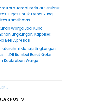
om Kota Jambi Perkuat Struktur
Etos Tugas untuk Mendukung
ilitas Kamtibmas
kunan Warga Jadi Kunci
anan Lingkungan, Kapolsek
i Beri Apresiasi
Silaturahmi Menuju Lingkungan
sif: LDII Rumbai Barat Gelar
m Keakraban Warga
at...
ULAR POSTS