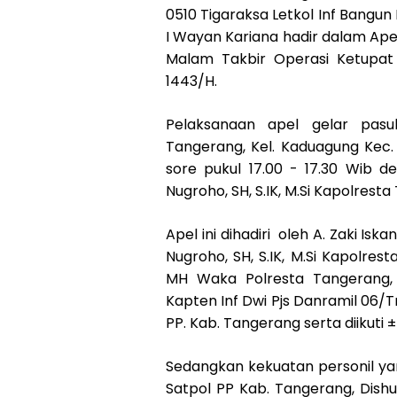
0510 Tigaraksa Letkol Inf Bangun 
I Wayan Kariana hadir dalam Ape
Malam Takbir Operasi Ketupat 
1443/H.
Pelaksanaan apel gelar pas
Tangerang, Kel. Kaduagung Kec.
sore pukul 17.00 - 17.30 Wib 
Nugroho, SH, S.IK, M.Si Kapolrest
Apel ini dihadiri oleh A. Zaki Is
Nugroho, SH, S.IK, M.Si Kapolres
MH Waka Polresta Tangerang, 
Kapten Inf Dwi Pjs Danramil 06/Tr
PP. Kab. Tangerang serta diikuti ±
Sedangkan kekuatan personil yang
Satpol PP Kab. Tangerang, Dish