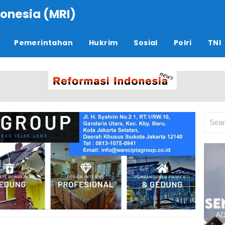
onesia (MRI)
Pemerintahan
Hukrim
Sosial
Polri
TNI