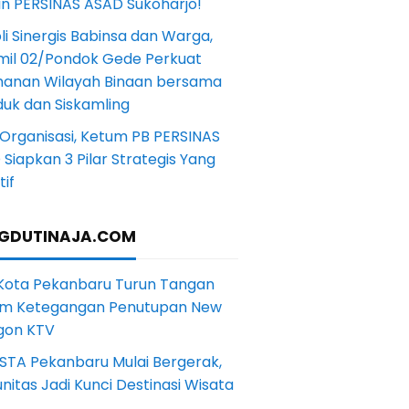
in PERSINAS ASAD Sukoharjo!
li Sinergis Babinsa dan Warga,
mil 02/Pondok Gede Perkuat
anan Wilayah Binaan bersama
uk dan Siskamling
Organisasi, Ketum PB PERSINAS
Siapkan 3 Pilar Strategis Yang
if
GDUTINAJA.COM
 Kota Pekanbaru Turun Tangan
m Ketegangan Penutupan New
gon KTV
STA Pekanbaru Mulai Bergerak,
itas Jadi Kunci Destinasi Wisata