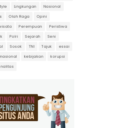
tyle
Lingkungan
Nasional
s
Olah Raga
Opini
wisata
Perempuan
Peristiwa
ik
Polri
Sejarah
Seni
al
Sosok
TNI
Tajuk
essai
rnasional
kebijakan
korupsi
inalitas