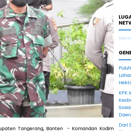
LUGA
NET
Memu
GENE
Puluh
Lahan
Hekt
KPK I
Kesb
Sosia
Daer
Dari 
bupaten Tangerang, Banten - Komandan Kodim