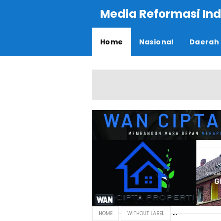
Media Reformasi Ind
Home
Nasional
Daerah
HOME
WITHOUT LABEL