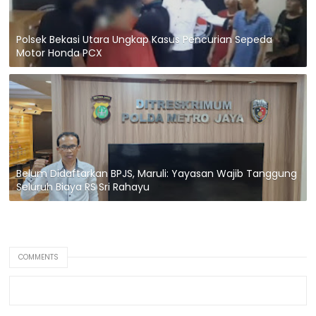
Polsek Bekasi Utara Ungkap Kasus Pencurian Sepeda
Motor Honda PCX
Belum Didaftarkan BPJS, Maruli: Yayasan Wajib Tanggung
Seluruh Biaya RS Sri Rahayu
COMMENTS