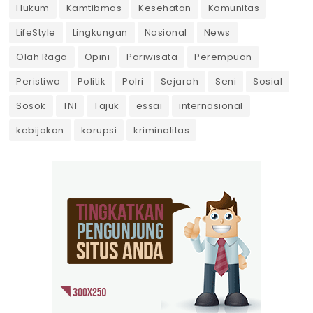
Hukum
Kamtibmas
Kesehatan
Komunitas
LifeStyle
Lingkungan
Nasional
News
Olah Raga
Opini
Pariwisata
Perempuan
Peristiwa
Politik
Polri
Sejarah
Seni
Sosial
Sosok
TNI
Tajuk
essai
internasional
kebijakan
korupsi
kriminalitas