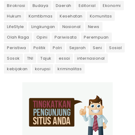
Birokrasi
Budaya
Daerah
Editorial
Ekonomi
Hukum
Kamtibmas
Kesehatan
Komunitas
LifeStyle
Lingkungan
Nasional
News
Olah Raga
Opini
Pariwisata
Perempuan
Peristiwa
Politik
Polri
Sejarah
Seni
Sosial
Sosok
TNI
Tajuk
essai
internasional
kebijakan
korupsi
kriminalitas