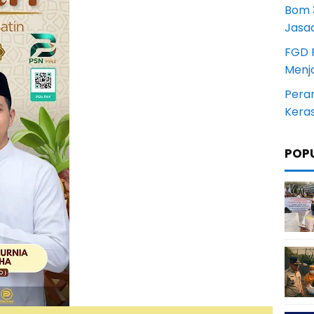
Bom 3
Jasa
FGD 
Menj
Pera
Kera
POP