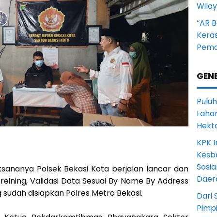
Wila
“AR B
Kera
Pema
GENE
Puluh
Lahan
Hekt
KPK I
Kesb
Sosia
ksananya Polsek Bekasi Kota berjalan lancar dan
Daer
creining, Validasi Data Sesuai By Name By Address
 sudah disiapkan Polres Metro Bekasi.
Dari 
Pimp