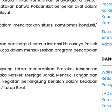
in, Ketua Pokdarkamtibmas Bhayangkara Sektor
Patro
ngatakan bahwa Pokdar ikut berperan aktif dalam
Kora
ilayah.
Keam
Komd
t dalam menciptakan situasi Kamtibmas kondusif,"
Tata 
ASAD 
 akan bersinergi di semua instansi khususnya Polsek
Adapt
si Kota dalam mensukseskan program pencapaian
DAN
angsung tetap menerapkan Protokol Kesehatan
Wali
akai Masker, Menjaga Jarak, Mencuci Tangan dan
Reda
 kegiatan berlangsung berjalan dalam keadaan
Para
” tutup Rizal.
JADE
Komun
Kota