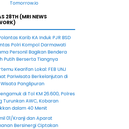
S 28TH (MRI NEWS
WORK)
Polantas Karib KA Induk PJR BSD
antas Polri Kompol Darmawati
ama Personil Bagikan Bendera
h Putih Berserta Tiangnya
rtemu Kearifan Lokal: FEB UNJ
at Pariwisata Berkelanjutan di
 Wisata Panglipuran
engamuk di Tol KM 26.600, Polres
ng Turunkan AWC, Kobaran
akkan dalam 40 Menit
il 01/Kranji dan Aparat
anan Bersinergi Ciptakan