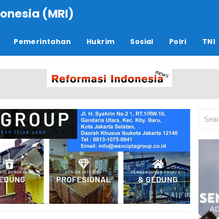
onesia (MRI)
Pemerintahan
Hukrim
Sosial
Polri
TNI