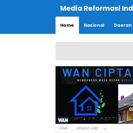
Media Reformasi Ind
Home
Nasional
Daerah
HOME
WITHOUT LABEL