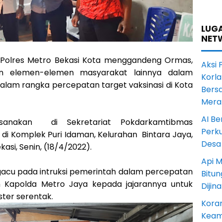
LUGA
NET
Polres Metro Bekasi Kota menggandeng Ormas,
Aksi 
an elemen-elemen masyarakat lainnya dalam
Korl
alam rangka percepatan target vaksinasi di Kota
Bers
Mera
AI Be
ksanakan di Sekretariat Pokdarkamtibmas
Perku
 di Komplek Puri Idaman, Kelurahan Bintara Jaya,
Desa
asi, Senin, (18/4/2022).
Api M
gacu pada intruksi pemerintah dalam percepatan
Bitu
ah Kapolda Metro Jaya kepada jajarannya untuk
Dijin
ter serentak.
Koram
Keam