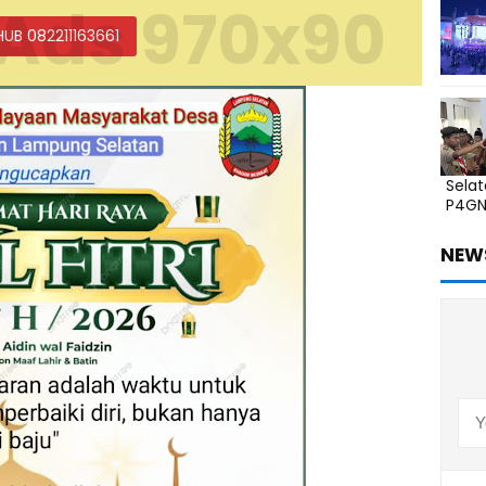
Ads 970x90
HUB 082211163661
Sela
P4G
NEW