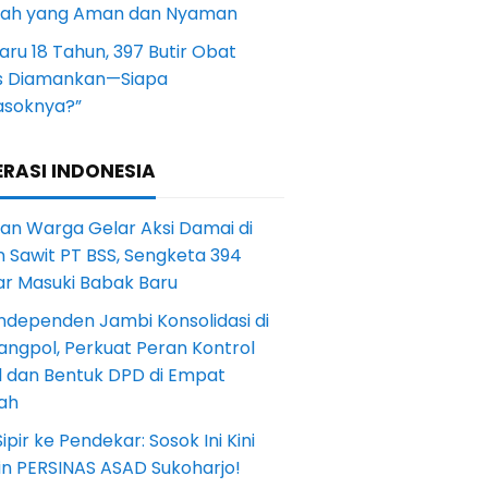
yah yang Aman dan Nyaman
aru 18 Tahun, 397 Butir Obat
s Diamankan—Siapa
soknya?”
RASI INDONESIA
an Warga Gelar Aksi Damai di
 Sawit PT BSS, Sengketa 394
ar Masuki Babak Baru
ndependen Jambi Konsolidasi di
angpol, Perkuat Peran Kontrol
l dan Bentuk DPD di Empat
ah
Sipir ke Pendekar: Sosok Ini Kini
in PERSINAS ASAD Sukoharjo!