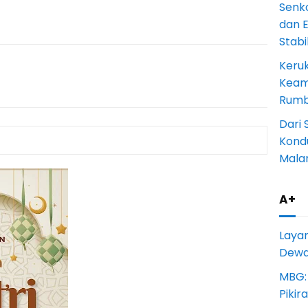
Senk
dan 
Stab
Keru
Keam
Rumba
Dari 
Kondu
Mala
A+
Laya
Dewan
MBG:
Pikir