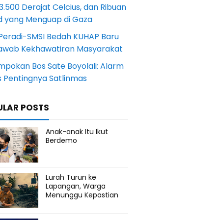
.500 Derajat Celcius, dan Ribuan
d yang Menguap di Gaza
Peradi-SMSI Bedah KUHAP Baru
awab Kekhawatiran Masyarakat
mpokan Bos Sate Boyolali: Alarm
s Pentingnya Satlinmas
ULAR POSTS
Anak-anak Itu Ikut
Berdemo
Lurah Turun ke
Lapangan, Warga
Menunggu Kepastian