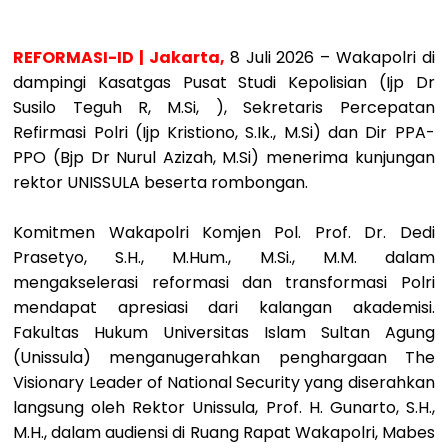
REFORMASI-ID | Jakarta,
8 Juli 2026 – Wakapolri di
dampingi Kasatgas Pusat Studi Kepolisian (Ijp Dr
Susilo Teguh R, M.Si, ), Sekretaris Percepatan
Refirmasi Polri (Ijp Kristiono, S.Ik., M.Si) dan Dir PPA-
PPO (Bjp Dr Nurul Azizah, M.Si) menerima kunjungan
rektor UNISSULA beserta rombongan.
Komitmen Wakapolri Komjen Pol. Prof. Dr. Dedi
Prasetyo, S.H., M.Hum., M.Si., M.M. dalam
mengakselerasi reformasi dan transformasi Polri
mendapat apresiasi dari kalangan akademisi.
Fakultas Hukum Universitas Islam Sultan Agung
(Unissula) menganugerahkan penghargaan The
Visionary Leader of National Security yang diserahkan
langsung oleh Rektor Unissula, Prof. H. Gunarto, S.H.,
M.H., dalam audiensi di Ruang Rapat Wakapolri, Mabes