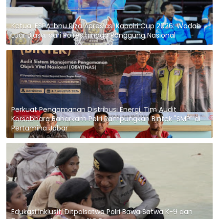
Ketua IESPA Ibnu Riza Apresiasi Kapolri Cup 2026: Wadah
Luar Biasa, dari Polres hingga Panggung Nasional
Perkuat Pengamanan Distribusi Energi, Tim Audit
Korsabhara Baharkam Polri Rampungkan Bintek "SMP" di
Pertamina Jabar
Edukasi Inklusif, Ditpolsatwa Polri Bawa Satwa K-9 dan