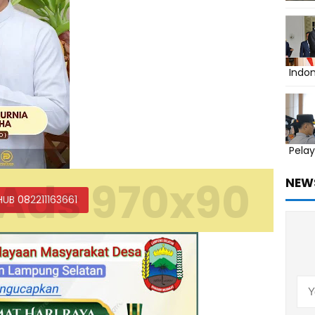
Indo
Pelay
Ads 970x90
NEW
HUB 082211163661