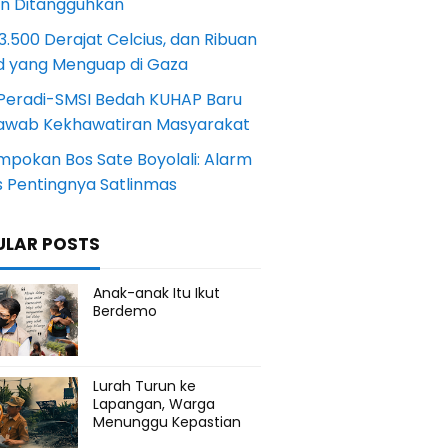
an Ditangguhkan
.500 Derajat Celcius, dan Ribuan
d yang Menguap di Gaza
Peradi-SMSI Bedah KUHAP Baru
awab Kekhawatiran Masyarakat
mpokan Bos Sate Boyolali: Alarm
s Pentingnya Satlinmas
ULAR POSTS
Anak-anak Itu Ikut
Berdemo
Lurah Turun ke
Lapangan, Warga
Menunggu Kepastian