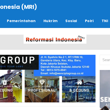
onesia (MRI)
Pemerintahan
Hukrim
Sosial
Polri
TNI