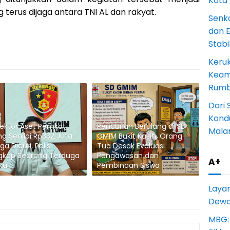
Kota
terus dijaga antara TNI AL dan rakyat.
Senk
dan 
Stab
Keru
Keam
Rumba
Dari 
Kondu
ektor Aset Pemkot
Pencurian Berulang di SD
Mala
ng Senilai Rp332 Juta
GMIM Bukit Kasih, Orang
ga Dicuri, Polisi
Tua Desak Evaluasi
gkap Seorang Terduga
Pengawasan dan
A+
ku
Pembinaan Siswa
Laya
Dewan
MBG: