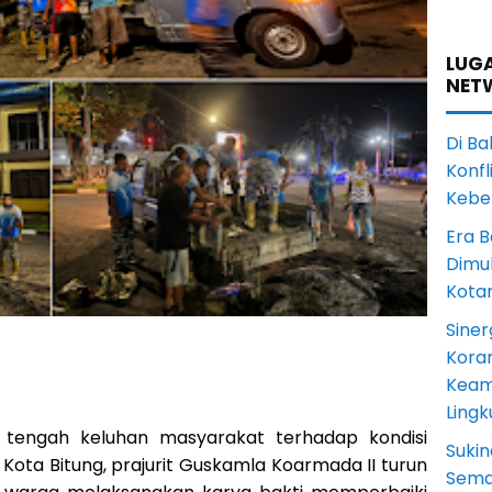
LUGA
NET
Di Ba
Konfl
Kebe
Era B
Dimul
Kota
Siner
Koram
Keam
Ling
tengah keluhan masyarakat terhadap kondisi
Sukin
i Kota Bitung, prajurit Guskamla Koarmada II turun
Sema