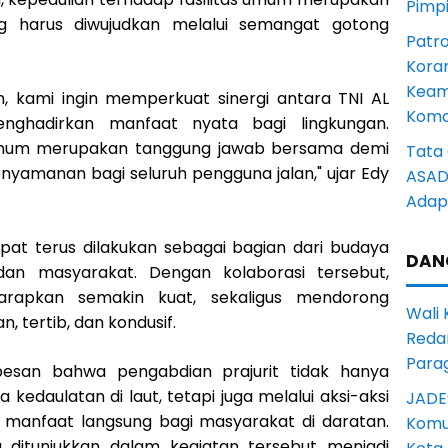
Pimp
 harus diwujudkan melalui semangat gotong
Patro
Kora
Keam
, kami ingin memperkuat sinergi antara TNI AL
Komd
nghadirkan manfaat nyata bagi lingkungan.
s umum merupakan tanggung jawab bersama demi
Tata 
nyamanan bagi seluruh pengguna jalan," ujar Edy
ASAD 
Adapt
pat terus dilakukan sebagai bagian dari budaya
DAN
an masyarakat. Dengan kolaborasi tersebut,
arapkan semakin kuat, sekaligus mendorong
Wali
, tertib, dan kondusif.
Reda
Para
 pesan bahwa pengabdian prajurit tidak hanya
 kedaulatan di laut, tetapi juga melalui aksi-aksi
JADE
manfaat langsung bagi masyarakat di daratan.
Komun
ditunjukkan dalam kegiatan tersebut menjadi