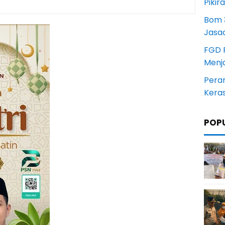
Pikir
Bom 3
Jasa
FGD 
Menj
Pera
Kera
POP