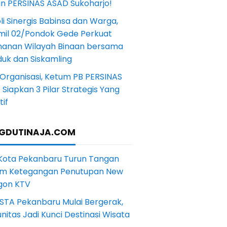
in PERSINAS ASAD Sukoharjo!
li Sinergis Babinsa dan Warga,
mil 02/Pondok Gede Perkuat
anan Wilayah Binaan bersama
uk dan Siskamling
Organisasi, Ketum PB PERSINAS
Siapkan 3 Pilar Strategis Yang
if
GDUTINAJA.COM
 Kota Pekanbaru Turun Tangan
m Ketegangan Penutupan New
gon KTV
STA Pekanbaru Mulai Bergerak,
itas Jadi Kunci Destinasi Wisata