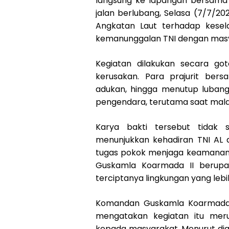
langsung ke lapangan bersama
jalan berlubang, Selasa (7/7/20
Angkatan Laut terhadap kesel
kemanunggalan TNI dengan masy
Kegiatan dilakukan secara go
kerusakan. Para prajurit be
adukan, hingga menutup lubang
pengendara, terutama saat malam
Karya bakti tersebut tidak s
menunjukkan kehadiran TNI AL
tugas pokok menjaga keamanan wi
Guskamla Koarmada II berupa
terciptanya lingkungan yang le
Komandan Guskamla Koarmada I
mengatakan kegiatan itu meru
kepada masyarakat. Menurut dia