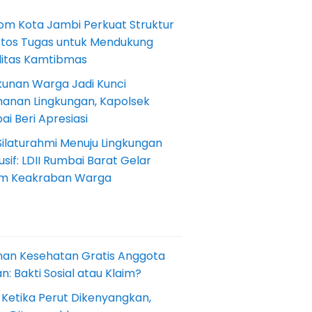
om Kota Jambi Perkuat Struktur
Etos Tugas untuk Mendukung
ilitas Kamtibmas
kunan Warga Jadi Kunci
anan Lingkungan, Kapolsek
i Beri Apresiasi
Silaturahmi Menuju Lingkungan
sif: LDII Rumbai Barat Gelar
m Keakraban Warga
nan Kesehatan Gratis Anggota
: Bakti Sosial atau Klaim?
 Ketika Perut Dikenyangkan,