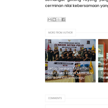
cerminan nilai kebersamaan yang 
MORE FROM AUTHOR
Proy
Bitu
Ketua Senkom Mitra Polri
Didu
Sulut Buka Resmi Muskot IV
Tan
Senkom Kotamobagu
Pela
COMMENTS