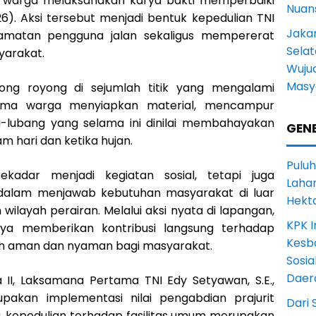
 warga melaksanakan karya bakti memperbaiki
Nuans
26). Aksi tersebut menjadi bentuk kepedulian TNI
Jakar
amatan pengguna jalan sekaligus mempererat
Selat
arakat.
Wuju
Masy
tong royong di sejumlah titik yang mengalami
rsama warga menyiapkan material, mencampur
-lubang yang selama ini dinilai membahayakan
GENE
 hari dan ketika hujan.
Puluh
ekadar menjadi kegiatan sosial, tetapi juga
Lahan
 dalam menjawab kebutuhan masyarakat di luar
Hekt
layah perairan. Melalui aksi nyata di lapangan,
KPK I
ya memberikan kontribusi langsung terhadap
Kesb
bih aman dan nyaman bagi masyarakat.
Sosia
Daer
I, Laksamana Pertama TNI Edy Setyawan, S.E.,
pakan implementasi nilai pengabdian prajurit
Dari 
, kepedulian terhadap fasilitas umum merupakan