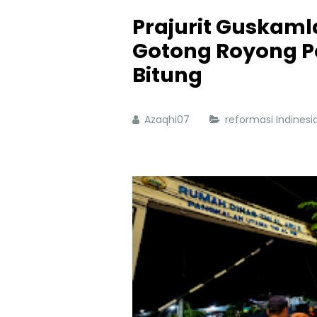
Prajurit Guskam
Gotong Royong Pe
Bitung
Azaqhi07
reformasi Indines