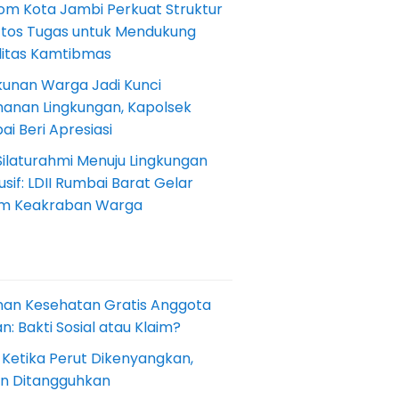
om Kota Jambi Perkuat Struktur
Etos Tugas untuk Mendukung
ilitas Kamtibmas
kunan Warga Jadi Kunci
anan Lingkungan, Kapolsek
i Beri Apresiasi
Silaturahmi Menuju Lingkungan
sif: LDII Rumbai Barat Gelar
m Keakraban Warga
nan Kesehatan Gratis Anggota
: Bakti Sosial atau Klaim?
 Ketika Perut Dikenyangkan,
an Ditangguhkan