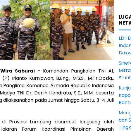
LUGA
NET
LDII 
Indon
Dak
Siner
Mitra
 Wira Saburai
- Komandan Pangkalan TNI AL
Stun
P) Irianto Kurniawan, B.Eng., M.S.S., M.Tr.Opsla.,
a Panglima Komando Armada Republik Indonesia
Kunju
dya TNI Dr. Denih Hendrata, S.E., M.M. beserta
Kapol
 dilaksanakan pada Jumat hingga Sabtu, 3–4 Juli
Bant
Meng
dan S
di Provinsi Lampung disambut langsung oleh
Ting
ajaran Forum Koordinasi Pimpinan Daerah