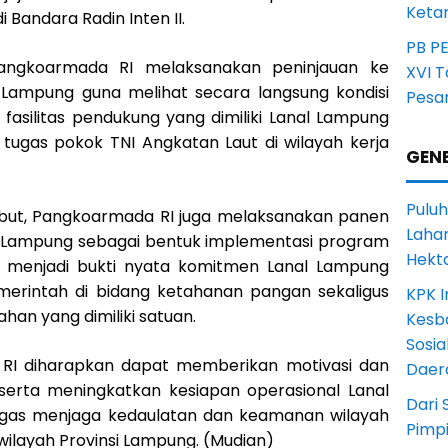
Ketan
 Bandara Radin Inten II.
PB P
Pangkoarmada RI melaksanakan peninjauan ke
XVI 
Lampung guna melihat secara langsung kondisi
Pesa
 fasilitas pendukung yang dimiliki Lanal Lampung
ugas pokok TNI Angkatan Laut di wilayah kerja
GENE
Puluh
ebut, Pangkoarmada RI juga melaksanakan panen
Lahan
l Lampung sebagai bentuk implementasi program
Hekt
i menjadi bukti nyata komitmen Lanal Lampung
rintah di bidang ketahanan pangan sekaligus
KPK I
an yang dimiliki satuan.
Kesb
Sosia
 RI diharapkan dapat memberikan motivasi dan
Daer
 serta meningkatkan kesiapan operasional Lanal
Dari 
gas menjaga kedaulatan dan keamanan wilayah
Pimp
 wilayah Provinsi Lampung. (Mudian)