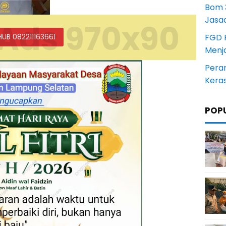
Bom 3
Jasa
Ads 970x90
FGD 
HUB 082211163661
Menj
Pera
Kera
POP