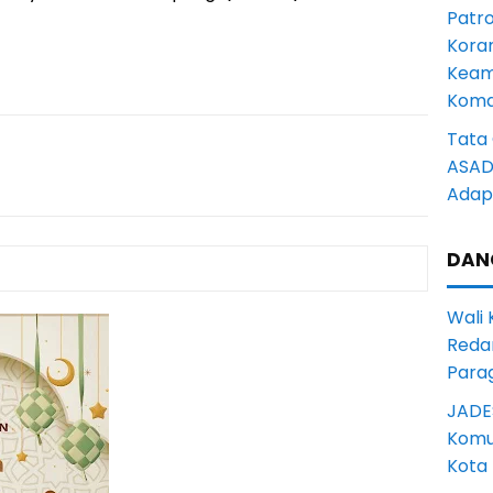
Patro
Kora
Keam
Komd
Tata 
ASAD 
Adapt
DAN
Wali
Reda
Para
JADE
Komun
Kota