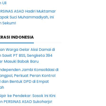
 Uli
ERSINAS ASAD Hadiri Muktamar
Tapak Suci Muhammadiyah, Ini
n Sekum!
RASI INDONESIA
an Warga Gelar Aksi Damai di
 Sawit PT BSS, Sengketa 394
ar Masuki Babak Baru
ndependen Jambi Konsolidasi di
angpol, Perkuat Peran Kontrol
l dan Bentuk DPD di Empat
ah
Sipir ke Pendekar: Sosok Ini Kini
in PERSINAS ASAD Sukoharjo!