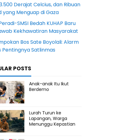
.500 Derajat Celcius, dan Ribuan
d yang Menguap di Gaza
Peradi-SMSI Bedah KUHAP Baru
awab Kekhawatiran Masyarakat
mpokan Bos Sate Boyolali: Alarm
s Pentingnya Satlinmas
ULAR POSTS
Anak-anak Itu Ikut
Berdemo
Lurah Turun ke
Lapangan, Warga
Menunggu Kepastian