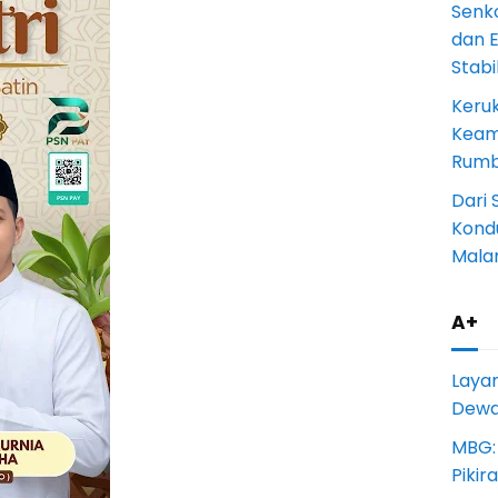
Senk
dan 
Stab
Keru
Keam
Rumba
Dari 
Kondu
Mala
A+
Laya
Dewan
MBG:
Pikir