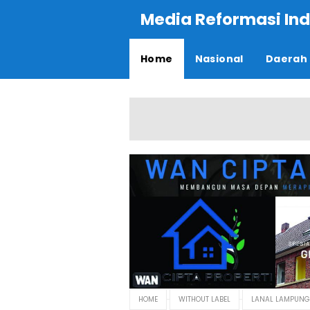
Media Reformasi Ind
Home
Nasional
Daerah
HOME
WITHOUT LABEL
LANAL LAMPUNG