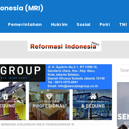
onesia (MRI)
Pemerintahan
Hukrim
Sosial
Polri
TNI
 MENERIMA KUNJUNGAN KERJA PANGKOARMADA RI