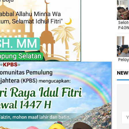
Sela
P4G
Pelay
NEW