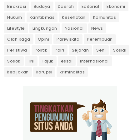
Birokrasi
Budaya
Daerah
Editorial
Ekonomi
Hukum
Kamtibmas
Kesehatan
Komunitas
LifeStyle
Lingkungan
Nasional
News
Olah Raga
Opini
Pariwisata
Perempuan
Peristiwa
Politik
Polri
Sejarah
Seni
Sosial
Sosok
TNI
Tajuk
essai
internasional
kebijakan
korupsi
kriminalitas