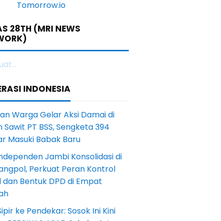
S 28TH (MRI NEWS
WORK)
at...
RASI INDONESIA
an Warga Gelar Aksi Damai di
 Sawit PT BSS, Sengketa 394
ar Masuki Babak Baru
ndependen Jambi Konsolidasi di
angpol, Perkuat Peran Kontrol
l dan Bentuk DPD di Empat
ah
Sipir ke Pendekar: Sosok Ini Kini