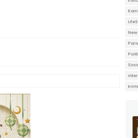
Edito
Kam
LifeS
New
Pari
Polit
Sosi
inte
krim