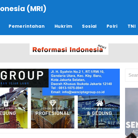
onesia (MRI)
Pemerintahan
Hukrim
Sosial
Polri
TNI