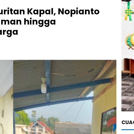
uritan Kapal, Nopianto
aman hingga
arga
CUAC