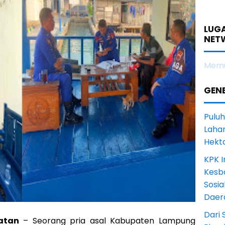
LUGA
NET
Memu
GENE
Puluh
Lahan
Hekt
KPK I
Kesb
Sosia
Daer
Dari 
atan
– Seorang pria asal Kabupaten Lampung