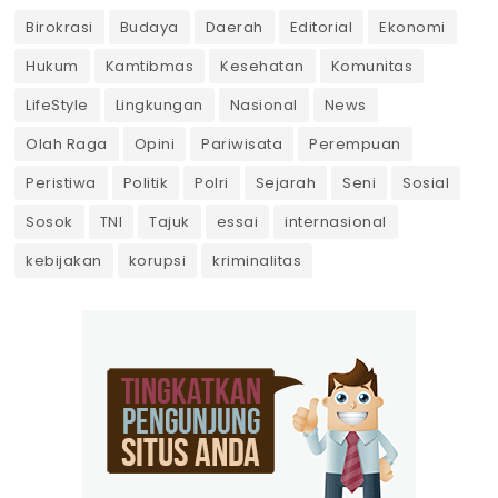
Birokrasi
Budaya
Daerah
Editorial
Ekonomi
Hukum
Kamtibmas
Kesehatan
Komunitas
LifeStyle
Lingkungan
Nasional
News
Olah Raga
Opini
Pariwisata
Perempuan
Peristiwa
Politik
Polri
Sejarah
Seni
Sosial
Sosok
TNI
Tajuk
essai
internasional
kebijakan
korupsi
kriminalitas