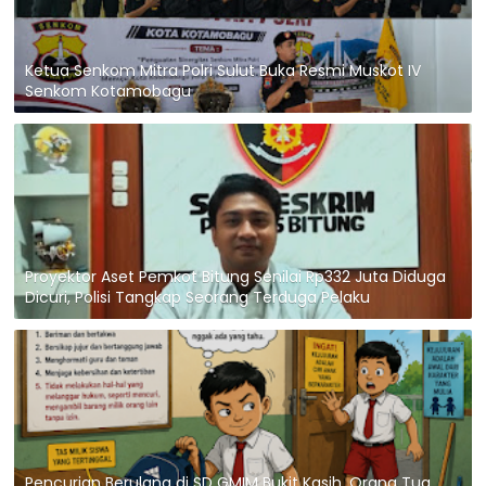
Ketua Senkom Mitra Polri Sulut Buka Resmi Muskot IV
Senkom Kotamobagu
Proyektor Aset Pemkot Bitung Senilai Rp332 Juta Diduga
Dicuri, Polisi Tangkap Seorang Terduga Pelaku
Pencurian Berulang di SD GMIM Bukit Kasih, Orang Tua