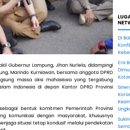
LUGA
NET
Di Ba
Konfl
Kebe
Era B
il Gubernur Lampung, Jihan Nurlela, didampingi
Dimul
pung, Marindo Kurniawan, bersama anggota DPRD
Kota
ngsung massa aksi mahasiswa yang tergabung
slam Indonesia di depan Kantor DPRD Provinsi
Siner
Koram
Keam
 sebagai bentuk komitmen Pemerintah Provinsi
Ling
g komunikasi dengan masyarakat, khususnya
Sukin
enjaga situasi tetap kondusif melalui pendekatan
Sema