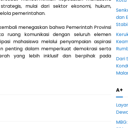
Kota
strategis, mulai dari sektor ekonomi, hukum,
Senk
 kelola pemerintahan.
dan 
Stab
 kembali menegaskan bahwa Pemerintah Provinsi
 ruang komunikasi dengan seluruh elemen
Keru
sipasi mahasiswa melalui penyampaian aspirasi
Keam
n penting dalam memperkuat demokrasi serta
Rumba
ah yang lebih inklusif dan berpihak pada
Dari 
Kondu
Mala
A+
Laya
Dewan
MBG: