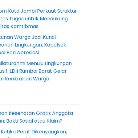
om Kota Jambi Perkuat Struktur
Etos Tugas untuk Mendukung
ilitas Kamtibmas
kunan Warga Jadi Kunci
anan Lingkungan, Kapolsek
i Beri Apresiasi
Silaturahmi Menuju Lingkungan
sif: LDII Rumbai Barat Gelar
m Keakraban Warga
nan Kesehatan Gratis Anggota
: Bakti Sosial atau Klaim?
 Ketika Perut Dikenyangkan,