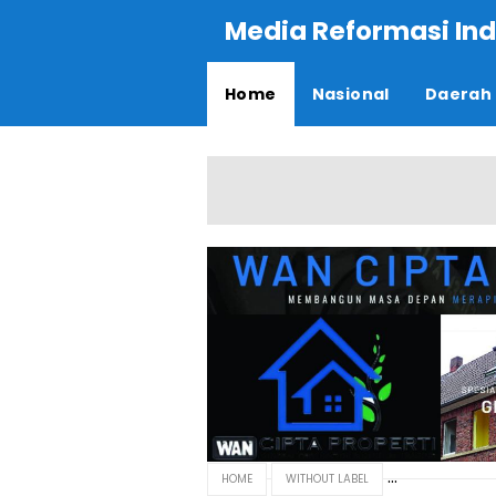
Media Reformasi Ind
Home
Nasional
Daerah
HOME
WITHOUT LABEL