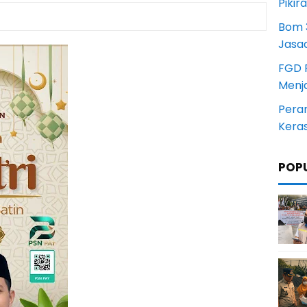
Pikir
Bom 3
Jasa
FGD 
Menj
Pera
Kera
POP