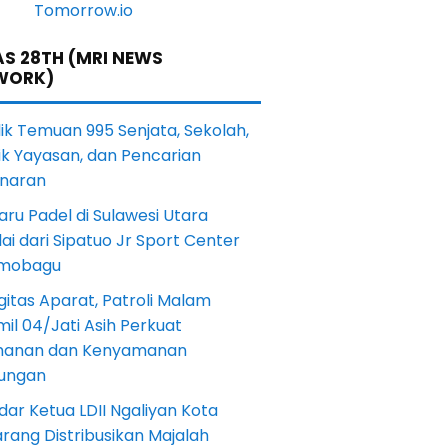
S 28TH (MRI NEWS
WORK)
lik Temuan 995 Senjata, Sekolah,
ik Yayasan, dan Pencarian
naran
aru Padel di Sulawesi Utara
ai dari Sipatuo Jr Sport Center
mobagu
gitas Aparat, Patroli Malam
il 04/Jati Asih Perkuat
anan dan Kenyamanan
kungan
dar Ketua LDII Ngaliyan Kota
rang Distribusikan Majalah