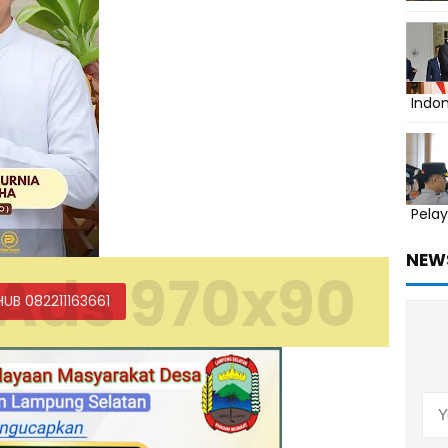
Indo
Pelay
NEW
Ads 970x90
HUB 082211163661