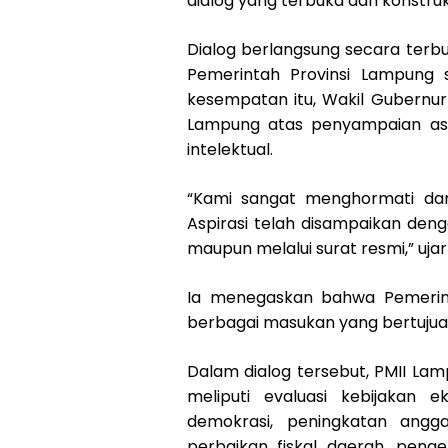
dialog yang terbuka dan konstrukt
Dialog berlangsung secara terb
Pemerintah Provinsi Lampung 
kesempatan itu, Wakil Gubernu
Lampung atas penyampaian aspi
intelektual.
“Kami sangat menghormati dan 
Aspirasi telah disampaikan denga
maupun melalui surat resmi,” ujar
Ia menegaskan bahwa Pemerint
berbagai masukan yang bertuju
Dalam dialog tersebut, PMII La
meliputi evaluasi kebijakan
demokrasi, peningkatan anggar
perbaikan fiskal daerah, pen