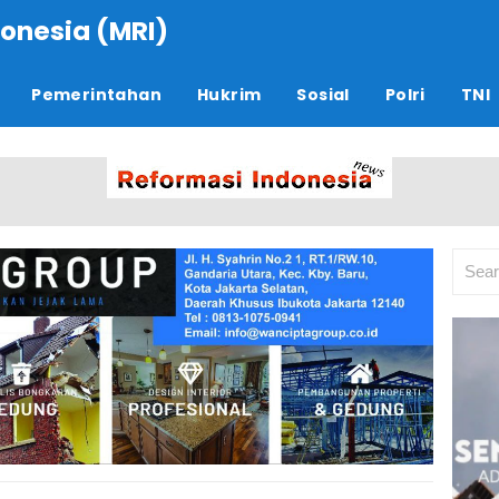
onesia (MRI)
Pemerintahan
Hukrim
Sosial
Polri
TNI