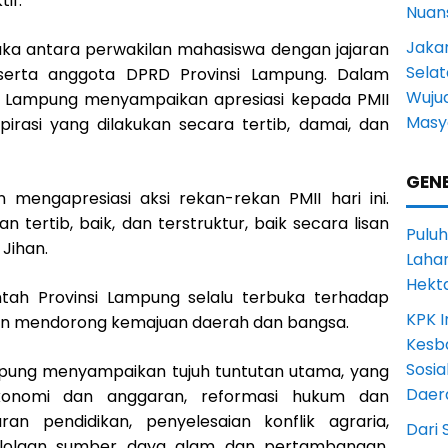
if.
Nuans
Jakar
uka antara perwakilan mahasiswa dengan jajaran
Selat
serta anggota DPRD Provinsi Lampung. Dalam
Wuju
r Lampung menyampaikan apresiasi kepada PMII
Masy
rasi yang dilakukan secara tertib, damai, dan
GENE
mengapresiasi aksi rekan-rekan PMII hari ini.
n tertib, baik, dan terstruktur, baik secara lisan
Puluh
 Jihan.
Lahan
Hekt
ah Provinsi Lampung selalu terbuka terhadap
KPK I
an mendorong kemajuan daerah dan bangsa.
Kesb
Sosia
mpung menyampaikan tujuh tuntutan utama, yang
Daer
 ekonomi dan anggaran, reformasi hukum dan
an pendidikan, penyelesaian konflik agraria,
Dari 
gelolaan sumber daya alam dan pertambangan,