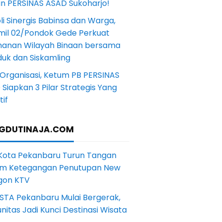
in PERSINAS ASAD Sukoharjo!
li Sinergis Babinsa dan Warga,
mil 02/Pondok Gede Perkuat
anan Wilayah Binaan bersama
uk dan Siskamling
Organisasi, Ketum PB PERSINAS
Siapkan 3 Pilar Strategis Yang
if
GDUTINAJA.COM
 Kota Pekanbaru Turun Tangan
m Ketegangan Penutupan New
gon KTV
STA Pekanbaru Mulai Bergerak,
itas Jadi Kunci Destinasi Wisata