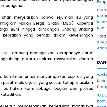
Pimp
pembangunan.
Patro
Kora
, Jihan menjelaskan bahwa sejumlah isu yang
Keam
 Program Makan Bergizi Gratis (MBG), Koperasi
Komd
 harga BBM, hingga Rancangan Undang-Undang
 kebijakan yang berada dalam kewenangan
Tata 
ASAD 
Adapt
rovinsi Lampung menegaskan kesiapannya untuk
nghubung antara aspirasi masyarakat daerah
DAN
Wali
berkomitmen untuk menyampaikan aspirasi yang
Reda
pusat melalui jalur yang sesuai. Setiap masukan
Para
 perhatian kami sebagai bagian dari proses
kata Jihan.
JADE
Komun
 tersebut mencerminkan kepedulian mahasiswa