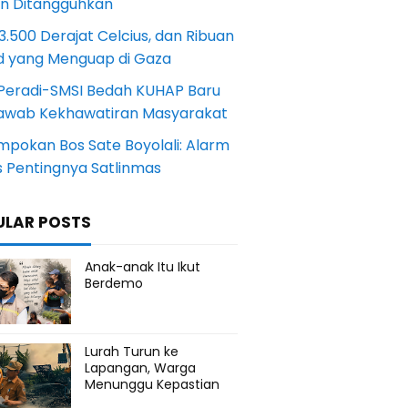
an Ditangguhkan
.500 Derajat Celcius, dan Ribuan
d yang Menguap di Gaza
Peradi-SMSI Bedah KUHAP Baru
awab Kekhawatiran Masyarakat
mpokan Bos Sate Boyolali: Alarm
s Pentingnya Satlinmas
ULAR POSTS
Anak-anak Itu Ikut
Berdemo
Lurah Turun ke
Lapangan, Warga
Menunggu Kepastian