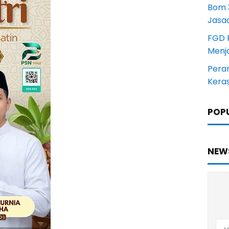
Bom 3
Jasa
FGD 
Menj
Pera
Kera
POP
NEW