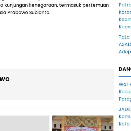
Patro
da kunjungan kenegaraan, termasuk pertemuan
Kora
sia Prabowo Subianto.
Keam
Komd
Tata 
ASAD 
Adapt
DAN
OWO
Wali
Reda
Para
JADE
Komun
Kota