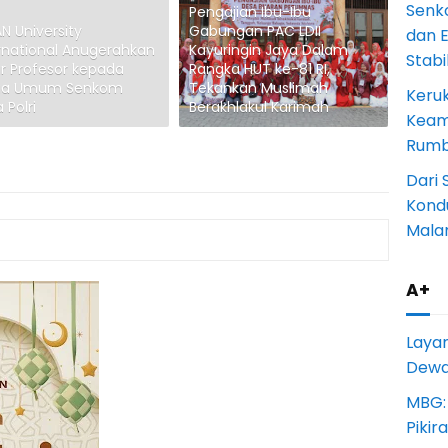
Senk
Pengajian Ibu-Ibu
N University
Gabungan PAC LDII
dan 
rnational Anugerahkan
Kayuringin Jaya Dalam
Stab
r Profesor kepada
Rangka HUT ke-81 RI,
ua Umum Senkom
Tekankan Muslimah
Keru
 Polri
Berakhlakul Karimah
Keam
Rumba
Dari 
Kondu
Mala
A+
Laya
Dewan
MBG:
Pikir