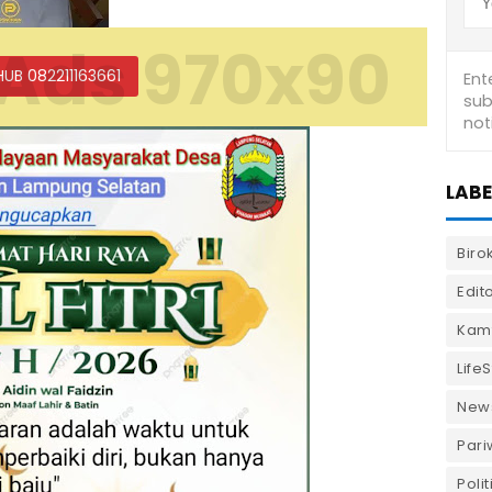
Ads 970x90
HUB 082211163661
LABE
Biro
Edito
Kam
LifeS
New
Pari
Polit