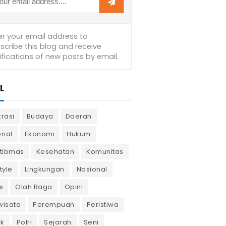
L
krasi
Budaya
Daerah
rial
Ekonomi
Hukum
tibmas
Kesehatan
Komunitas
tyle
Lingkungan
Nasional
s
Olah Raga
Opini
wisata
Perempuan
Peristiwa
ik
Polri
Sejarah
Seni