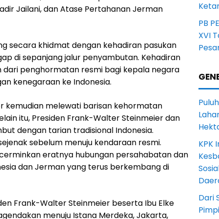
Ketan
adir Jailani, dan Atase Pertahanan Jerman
PB P
XVI 
ng secara khidmat dengan kehadiran pasukan
Pesa
egap di sepanjang jalur penyambutan. Kehadiran
n dari penghormatan resmi bagi kepala negara
GENE
an kenegaraan ke Indonesia.
Puluh
er kemudian melewati barisan kehormatan
Lahan
lain itu, Presiden Frank-Walter Steinmeier dan
Hekt
but dengan tarian tradisional Indonesia.
ejenak sebelum menuju kendaraan resmi.
KPK I
cerminkan eratnya hubungan persahabatan dan
Kesb
onesia dan Jerman yang terus berkembang di
Sosia
Daer
Dari 
den Frank-Walter Steinmeier beserta Ibu Elke
Pimp
gendakan menuju Istana Merdeka, Jakarta,