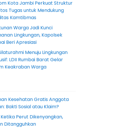
om Kota Jambi Perkuat Struktur
Etos Tugas untuk Mendukung
ilitas Kamtibmas
kunan Warga Jadi Kunci
anan Lingkungan, Kapolsek
i Beri Apresiasi
Silaturahmi Menuju Lingkungan
sif: LDII Rumbai Barat Gelar
m Keakraban Warga
nan Kesehatan Gratis Anggota
: Bakti Sosial atau Klaim?
 Ketika Perut Dikenyangkan,
an Ditangguhkan