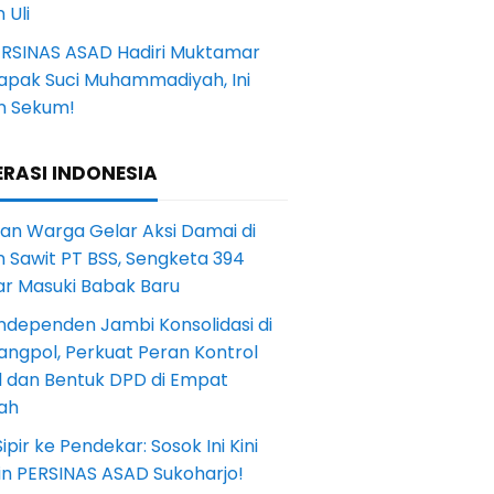
 Uli
ERSINAS ASAD Hadiri Muktamar
Tapak Suci Muhammadiyah, Ini
n Sekum!
RASI INDONESIA
an Warga Gelar Aksi Damai di
 Sawit PT BSS, Sengketa 394
ar Masuki Babak Baru
ndependen Jambi Konsolidasi di
angpol, Perkuat Peran Kontrol
l dan Bentuk DPD di Empat
ah
Sipir ke Pendekar: Sosok Ini Kini
in PERSINAS ASAD Sukoharjo!