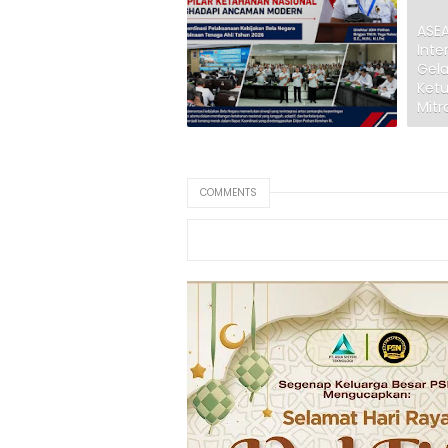
ASEA
Inte
Gela
Ket
Mitra
COMMENTS