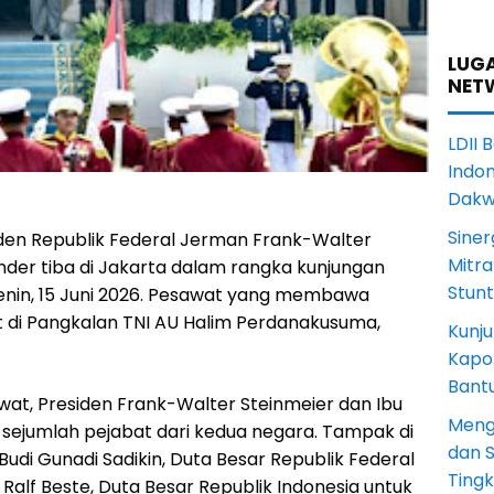
LUGA
NET
LDII 
Indon
Dak
Siner
den Republik Federal Jerman Frank-Walter
Mitra
nder tiba di Jakarta dalam rangka kunjungan
Stun
enin, 15 Juni 2026. Pesawat yang membawa
 di Pangkalan TNI AU Halim Perdanakusuma,
Kunju
Kapol
Bant
at, Presiden Frank-Walter Steinmeier dan Ibu
Meng
sejumlah pejabat dari kedua negara. Tampak di
dan S
udi Gunadi Sadikin, Duta Besar Republik Federal
Ting
Ralf Beste, Duta Besar Republik Indonesia untuk