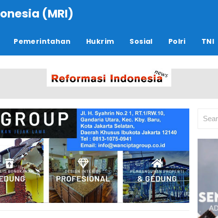
onesia (MRI)
Pemerintahan
Hukrim
Sosial
Polri
TNI