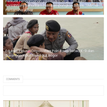
Perkuat Pengamanan Distribusi Energi, Tim Audit
Korsabhara Baharkam Polri Rampungkan Bintek "SMP" di
Pertamina Jabar
Edukasi Inklusif, Ditpolsatwa Polri Bawa Satwa K-9 dan
Turangga Hibur Siswa SLB Bogor
COMMENTS