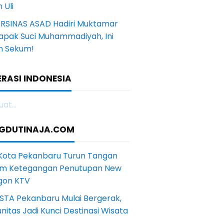
 Uli
ERSINAS ASAD Hadiri Muktamar
Tapak Suci Muhammadiyah, Ini
n Sekum!
RASI INDONESIA
at...
GDUTINAJA.COM
 Kota Pekanbaru Turun Tangan
m Ketegangan Penutupan New
gon KTV
STA Pekanbaru Mulai Bergerak,
itas Jadi Kunci Destinasi Wisata