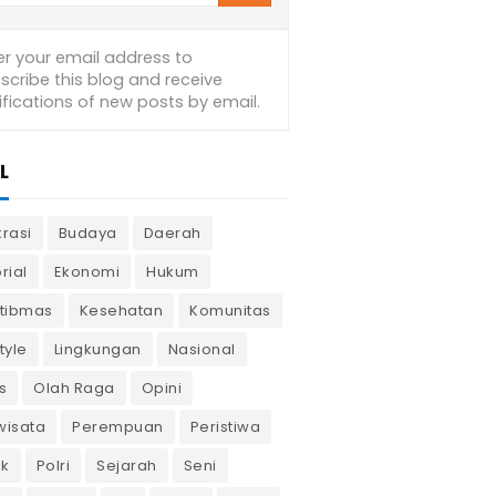
L
krasi
Budaya
Daerah
rial
Ekonomi
Hukum
tibmas
Kesehatan
Komunitas
tyle
Lingkungan
Nasional
s
Olah Raga
Opini
wisata
Perempuan
Peristiwa
ik
Polri
Sejarah
Seni