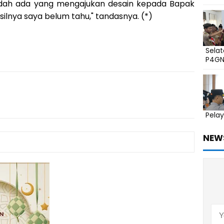
sudah ada yang mengajukan desain kepada Bapak
ilnya saya belum tahu," tandasnya. (*)
Sela
P4G
Pelay
NEW