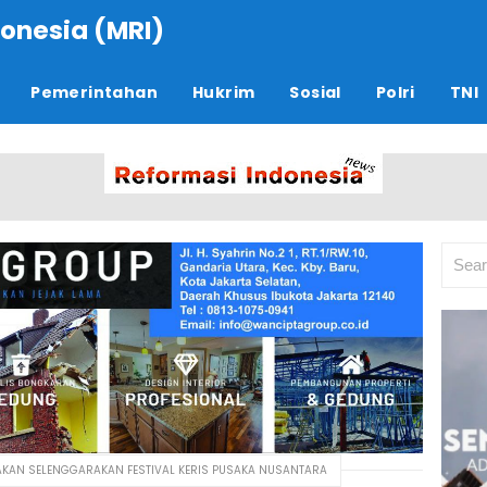
onesia (MRI)
Pemerintahan
Hukrim
Sosial
Polri
TNI
AKAN SELENGGARAKAN FESTIVAL KERIS PUSAKA NUSANTARA