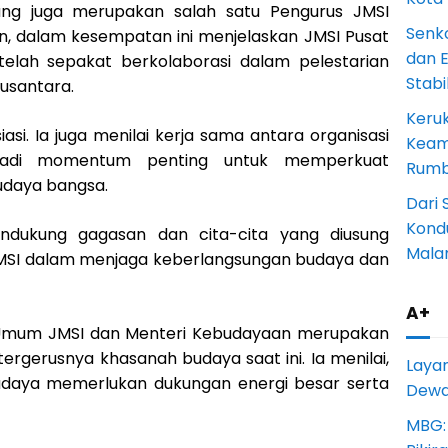
ang juga merupakan salah satu Pengurus JMSI
Senk
an, dalam kesempatan ini menjelaskan JMSI Pusat
dan 
elah sepakat berkolaborasi dalam pelestarian
Stab
usantara.
Keru
iasi. Ia juga menilai kerja sama antara organisasi
Keam
jadi momentum penting untuk memperkuat
Rumba
udaya bangsa.
Dari 
Kondu
ndukung gagasan dan cita-cita yang diusung
Mala
MSI dalam menjaga keberlangsungan budaya dan
A+
Umum JMSI dan Menteri Kebudayaan merupakan
ergerusnya khasanah budaya saat ini. Ia menilai,
Laya
udaya memerlukan dukungan energi besar serta
Dewan
MBG: