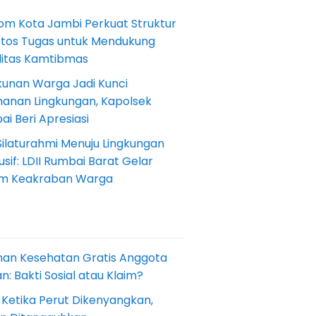
om Kota Jambi Perkuat Struktur
Etos Tugas untuk Mendukung
ilitas Kamtibmas
kunan Warga Jadi Kunci
anan Lingkungan, Kapolsek
i Beri Apresiasi
Silaturahmi Menuju Lingkungan
sif: LDII Rumbai Barat Gelar
m Keakraban Warga
nan Kesehatan Gratis Anggota
: Bakti Sosial atau Klaim?
 Ketika Perut Dikenyangkan,