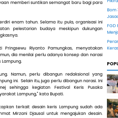
Pikir
yaan memberi suntikan semangat baru bagi para
Bom 3
Jasa
rdiri enam tahun. Selama itu pula, organisasi ini
FGD 
giatan pelestarian budaya meskipun dukungan
Menj
ngkasnya.
Pera
ti Pringsewu Riyanto Pamungkas, menyatakan
Kera
un, dia menilai perlu adanya konsep dan narasi
s Lampung.
POP
ukung. Namun, perlu dibangun redaksional yang
g ini. Selain itu, juga perlu dibangun narasi. Ini
j sehingga kegiatan Festival Keris Pusaka
yarakat Lampung," kata Bupati.
gkapkan terkait desain keris Lampung sudah ada
at Mirzani Djausal untuk mengajukan desain.