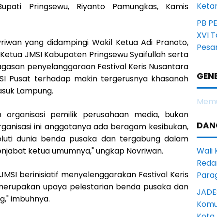
Ketan
upati Pringsewu, Riyanto Pamungkas, Kamis
PB P
XVI 
iwan yang didampingi Wakil Ketua Adi Pranoto,
Pesa
 Ketua JMSI Kabupaten Pringsewu Syaifullah serta
agasan penyelanggaraan Festival Keris Nusantara
GENE
MSI Pusat terhadap makin tergerusnya khasanah
masuk Lampung.
Memu
n organisasi pemilik perusahaan media, bukan
DAN
rganisasi ini anggotanya ada beragam kesibukan,
luti dunia benda pusaka dan tergabung dalam
njabat ketua umumnya," ungkap Novriwan.
Wali
Reda
 JMSI berinisiatif menyelenggarakan Festival Keris
Para
s merupakan upaya pelestarian benda pusaka dan
JADE
g," imbuhnya.
Komun
Kota