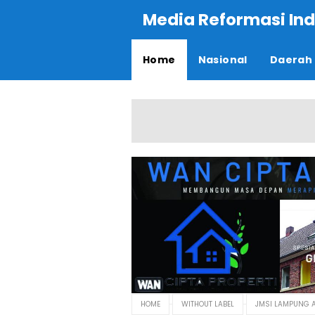
Media Reformasi Ind
Home
Nasional
Daerah
HOME
WITHOUT LABEL
JMSI LAMPUNG 