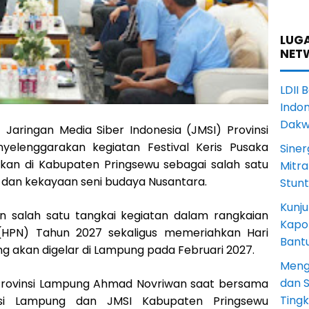
LUGA
NET
LDII 
Indon
Dak
Jaringan Media Siber Indonesia (JMSI) Provinsi
nyelenggarakan kegiatan Festival Keris Pusaka
Siner
kan di Kabupaten Pringsewu sebagai salah satu
Mitra
 dan kekayaan seni budaya Nusantara.
Stun
Kunju
n salah satu tangkai kegiatan dalam rangkaian
Kapol
 (HPN) Tahun 2027 sekaligus memeriahkan Hari
Bant
g akan digelar di Lampung pada Februari 2027.
Meng
dan S
 Provinsi Lampung Ahmad Novriwan saat bersama
Ting
insi Lampung dan JMSI Kabupaten Pringsewu