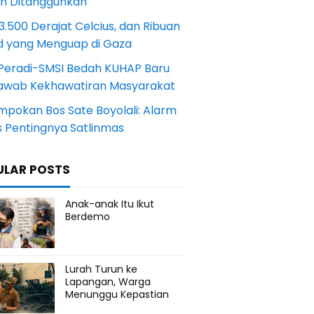
an Ditangguhkan
.500 Derajat Celcius, dan Ribuan
d yang Menguap di Gaza
Peradi-SMSI Bedah KUHAP Baru
awab Kekhawatiran Masyarakat
mpokan Bos Sate Boyolali: Alarm
s Pentingnya Satlinmas
ULAR POSTS
Anak-anak Itu Ikut
Berdemo
Lurah Turun ke
Lapangan, Warga
Menunggu Kepastian