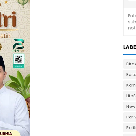
LABE
Biro
Edito
Kam
LifeS
New
Pari
Polit