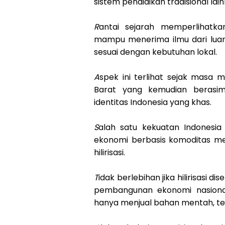
sistem pendidikan tradisional lain
R
antai sejarah memperlihatk
mampu menerima ilmu dari luar
sesuai dengan kebutuhan lokal.
A
spek ini terlihat sejak masa 
Barat yang kemudian berasim
identitas Indonesia yang khas.
S
alah satu kekuatan Indonesi
ekonomi berbasis komoditas men
hilirisasi.
T
idak berlebihan jika hilirisasi d
pembangunan ekonomi nasional
hanya menjual bahan mentah, tet