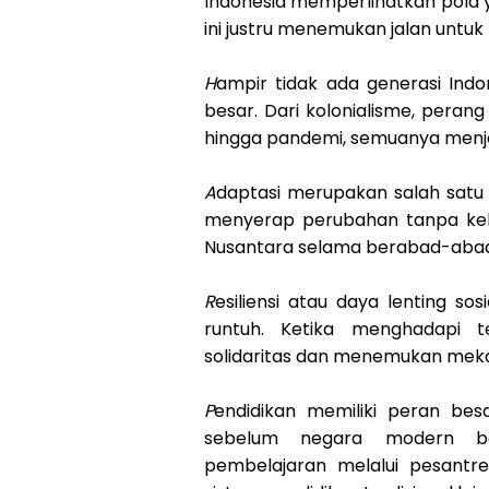
Indonesia memperlihatkan pola ya
ini justru menemukan jalan untuk
H
ampir tidak ada generasi Ind
besar. Dari kolonialisme, perang
hingga pandemi, semuanya menja
A
daptasi merupakan salah sat
menyerap perubahan tanpa kehil
Nusantara selama berabad-abad
R
esiliensi atau daya lenting s
runtuh. Ketika menghadapi 
solidaritas dan menemukan meka
P
endidikan memiliki peran be
sebelum negara modern ber
pembelajaran melalui pesantr