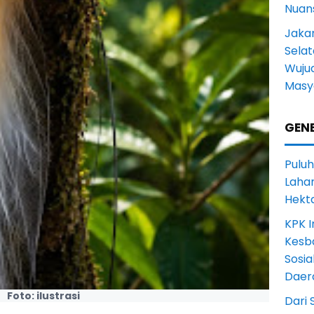
Nuans
Jakar
Selat
Wuju
Masy
GENE
Puluh
Lahan
Hekt
KPK I
Kesb
Sosia
Daer
Foto: ilustrasi
Dari 