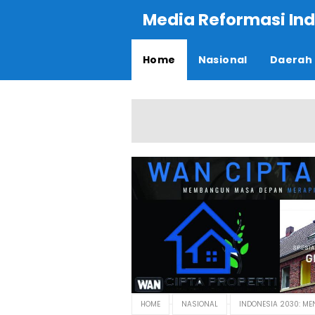
Media Reformasi Ind
Home
Nasional
Daerah
HOME
NASIONAL
INDONESIA 2030: ME