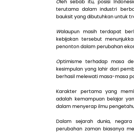
O
leh sebab itu, posisi Indone
terutama dalam industri berbas
bauksit yang dibutuhkan untuk tra
W
alaupun masih terdapat ber
kebijakan tersebut menunjukka
penonton dalam perubahan ekon
O
ptimisme terhadap masa dep
kesimpulan yang lahir dari pem
berhasil melewati masa-masa pali
Karakter pertama yang memb
adalah kemampuan belajar yang 
dalam menyerap ilmu pengetahu
Dalam sejarah dunia, negar
perubahan zaman biasanya memi