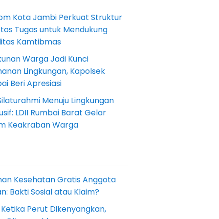
om Kota Jambi Perkuat Struktur
Etos Tugas untuk Mendukung
ilitas Kamtibmas
kunan Warga Jadi Kunci
anan Lingkungan, Kapolsek
i Beri Apresiasi
Silaturahmi Menuju Lingkungan
sif: LDII Rumbai Barat Gelar
m Keakraban Warga
nan Kesehatan Gratis Anggota
: Bakti Sosial atau Klaim?
 Ketika Perut Dikenyangkan,