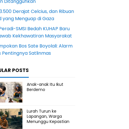
an Ditangguhkan
.500 Derajat Celcius, dan Ribuan
d yang Menguap di Gaza
Peradi-SMSI Bedah KUHAP Baru
awab Kekhawatiran Masyarakat
mpokan Bos Sate Boyolali: Alarm
s Pentingnya Satlinmas
ULAR POSTS
Anak-anak Itu Ikut
Berdemo
Lurah Turun ke
Lapangan, Warga
Menunggu Kepastian