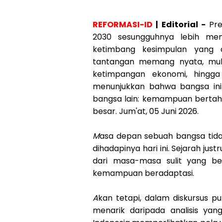
REFORMASI-ID
| Editorial -
Pr
2030 sesungguhnya lebih men
ketimbang kesimpulan yang 
tantangan memang nyata, mulai
ketimpangan ekonomi, hingga 
menunjukkan bahwa bangsa ini 
bangsa lain: kemampuan bertahan
besar. Jum'at, 05 Juni 2026.
M
asa depan sebuah bangsa tida
dihadapinya hari ini. Sejarah ju
dari masa-masa sulit yang be
kemampuan beradaptasi.
A
kan tetapi, dalam diskursus pub
menarik daripada analisis yang