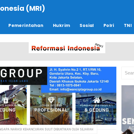
onesia (MRI)
Pemerintahan
Hukrim
Sosial
Polri
TNI
NGAPA NARASI KEHANCURAN SULIT DIBUKTIKAN OLEH SEJARAH