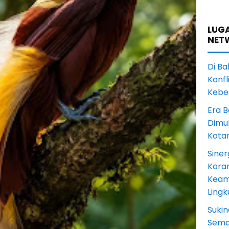
LUGA
NET
Di Ba
Konfl
Kebe
Era B
Dimul
Kota
Siner
Koram
Keam
Ling
Sukin
Sema