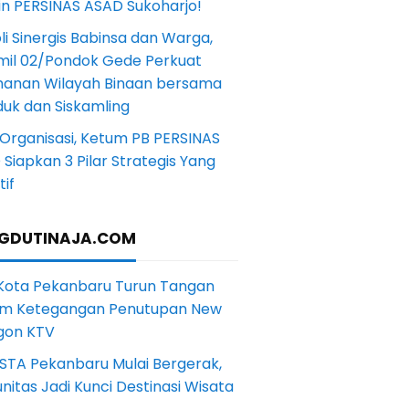
in PERSINAS ASAD Sukoharjo!
li Sinergis Babinsa dan Warga,
mil 02/Pondok Gede Perkuat
anan Wilayah Binaan bersama
uk dan Siskamling
Organisasi, Ketum PB PERSINAS
Siapkan 3 Pilar Strategis Yang
if
GDUTINAJA.COM
 Kota Pekanbaru Turun Tangan
m Ketegangan Penutupan New
gon KTV
STA Pekanbaru Mulai Bergerak,
itas Jadi Kunci Destinasi Wisata