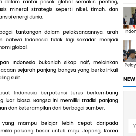
sia dalam rantai pasok global semakin penting,
is mineral strategis seperti nikel, timah, dan
nsisi energi dunia.
Indo
bagai tantangan dalam pelaksanaannya, arah
n bahwa Indonesia tidak lagi sekadar menjadi
omi global.
an Indonesia bukanlah sikap naif, melainkan
Pelay
bacaan sejarah panjang bangsa yang berkali-kali
ng sulit.
NEW
uat Indonesia berpotensi terus berkembang
luar biasa. Bangsa ini memiliki tradisi panjang
an dan keterampilan dari berbagai sumber.
a yang mampu belajar lebih cepat daripada
liki peluang besar untuk maju. Jepang, Korea