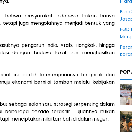
nya.
Pikir
Bom 3
an bahwa masyarakat Indonesia bukan hanya
Jasa
, tetapi juga mengolahnya menjadi bentuk yang
FGD 
Menj
masuknya pengaruh India, Arab, Tiongkok, hingga
Pera
ilasi dengan budaya lokal dan menghasilkan
Kera
POP
a saat ini adalah kemampuannya bergerak dari
uju ekonomi bernilai tambah melalui kebijakan
isebut sebagai salah satu strategi terpenting dalam
 beberapa dekade terakhir. Tujuannya bukan
api menciptakan nilai tambah di dalam negeri.