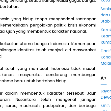
Kota
ng berulang: setiap kali diprediksi gagal, bangsa
 bertahan.
Senk
dan 
onesia yang hidup tanpa menghadapi tantangan
Stab
 kemerdekaan, pergolakan politik, krisis ekonomi,
Keru
di ujian yang membentuk karakter nasional.
Keam
Rumba
u kekuatan utama bangsa Indonesia. Kemampuan
angan identitas telah menjadi ciri masyarakat
Dari 
.
Kondu
Mala
osial itulah yang membuat Indonesia tidak mudah
tekanan, masyarakat cenderung membangun
A+
nisme baru untuk bertahan hidup.
Laya
sar dalam membentuk karakter tersebut. Jauh
Dewan
diri, Nusantara telah mengenal jaringan
en, surau, madrasah, padepokan, dan berbagai
MBG: