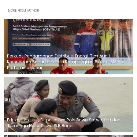
MORE FROM AUTHOR
Perkuat Pengamanan Distribusi Energi, Tim Audit
Korsabhara Baharkam Polri Rampungkan Bintek "SMP" di
Pertamina Jabar
Edukasi Inklusif, Ditpolsatwa Polri Bawa Satwa K-9 dan
Turangga Hibur Siswa SLB Bogor