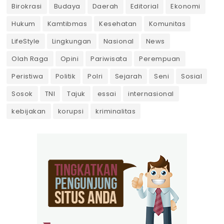
Birokrasi
Budaya
Daerah
Editorial
Ekonomi
Hukum
Kamtibmas
Kesehatan
Komunitas
LifeStyle
Lingkungan
Nasional
News
Olah Raga
Opini
Pariwisata
Perempuan
Peristiwa
Politik
Polri
Sejarah
Seni
Sosial
Sosok
TNI
Tajuk
essai
internasional
kebijakan
korupsi
kriminalitas