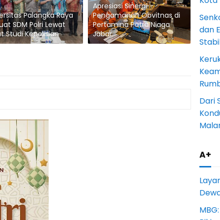
Kota
Apresiasi Sinergi
ersitas Palangka Raya
Pengamanan Obvitnas di
Senk
uat SDM Polri Lewat
Pertamina Patra Niaga
dan 
t Studi Kepolisian
Jabar
Stab
Keru
Keam
Rumba
Dari 
Kondu
Mala
A+
Laya
Dewan
MBG: