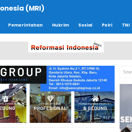
onesia (MRI)
Pemerintahan
Hukrim
Sosial
Polri
TNI