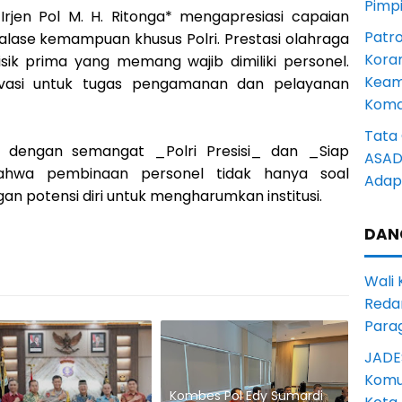
Pimp
rjen Pol M. H. Ritonga* mengapresiasi capaian
Patro
talase kemampuan khusus Polri. Prestasi olahraga
Kora
fisik prima yang memang wajib dimiliki personel.
Keam
ivasi untuk tugas pengamanan dan pelayanan
Komd
Tata 
an dengan semangat _Polri Presisi_ dan _Siap
ASAD 
bahwa pembinaan personel tidak hanya soal
Adapt
an potensi diri untuk mengharumkan institusi.
DAN
Wali
Reda
Para
JADE
Komun
Kombes Pol Edy Sumardi