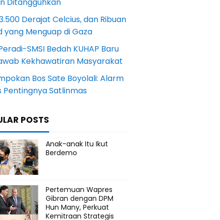
an Ditangguhkan
.500 Derajat Celcius, dan Ribuan
d yang Menguap di Gaza
Peradi-SMSI Bedah KUHAP Baru
awab Kekhawatiran Masyarakat
mpokan Bos Sate Boyolali: Alarm
s Pentingnya Satlinmas
ULAR POSTS
Anak-anak Itu Ikut
Berdemo
Pertemuan Wapres
Gibran dengan DPM
Hun Many, Perkuat
Kemitraan Strategis