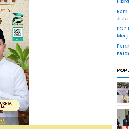
Pikir
Bom 3
Jasa
FGD 
Menj
Pera
Kera
POP