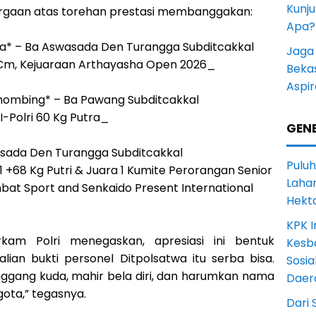
Kunju
rgaan atas torehan prestasi membanggakan:
Apa?
na* – Ba Aswasada Den Turangga Subditcakkal
Jaga 
Cm, Kejuaraan Arthayasha Open 2026_
Beka
Aspi
 Sihombing* – Ba Pawang Subditcakkal
-Polri 60 Kg Putra_
GENE
wasada Den Turangga Subditcakkal
Puluh
+68 Kg Putri & Juara 1 Kumite Perorangan Senior
Lahan
at Sport and Senkaido Present International
Hekt
KPK I
kam Polri menegaskan, apresiasi ini bentuk
Kesb
lian bukti personel Ditpolsatwa itu serba bisa.
Sosia
ggang kuda, mahir bela diri, dan harumkan nama
Daer
ggota,” tegasnya.
Dari 