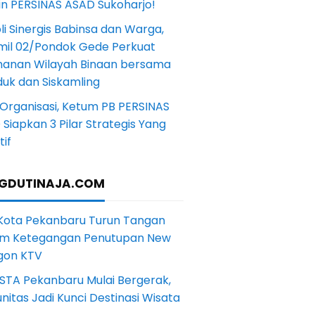
in PERSINAS ASAD Sukoharjo!
li Sinergis Babinsa dan Warga,
mil 02/Pondok Gede Perkuat
anan Wilayah Binaan bersama
uk dan Siskamling
Organisasi, Ketum PB PERSINAS
Siapkan 3 Pilar Strategis Yang
if
GDUTINAJA.COM
 Kota Pekanbaru Turun Tangan
m Ketegangan Penutupan New
gon KTV
STA Pekanbaru Mulai Bergerak,
itas Jadi Kunci Destinasi Wisata