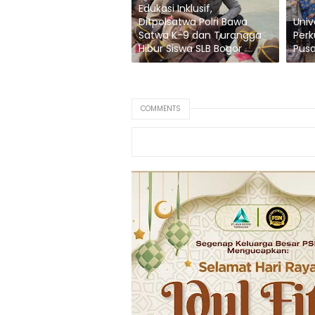
Edukasi Inklusif,
Ditpolsatwa Polri Bawa
Univ
Satwa K-9 dan Turangga
Perk
Hibur Siswa SLB Bogor
Pusa
COMMENTS