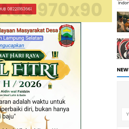
Ads 970x90
Indo
HUB 082211163661
NEW