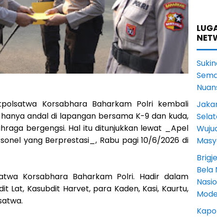
LUGA
NET
Sukin
Sema
Nuans
tpolsatwa Korsabhara Baharkam Polri kembali
Jakar
hanya andal di lapangan bersama K-9 dan kuda,
Selat
lahraga bergengsi. Hal itu ditunjukkan lewat _Apel
Wuju
sonel yang Berprestasi_, Rabu pagi 10/6/2026 di
Masy
Brigj
Bela 
satwa Korsabhara Baharkam Polri. Hadir dalam
Nasi
it Lat, Kasubdit Harvet, para Kaden, Kasi, Kaurtu,
Mode
satwa.
Kapol