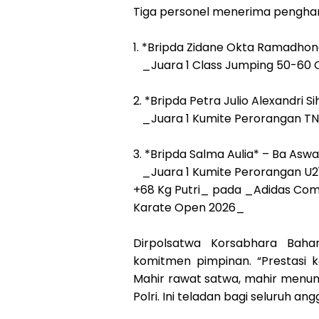
Tiga personel menerima pengha
1. *Bripda Zidane Okta Ramadho
_Juara 1 Class Jumping 50-60 
2. *Bripda Petra Julio Alexandri
_Juara 1 Kumite Perorangan TNI
3. *Bripda Salma Aulia* – Ba As
_Juara 1 Kumite Perorangan U21 
+68 Kg Putri_ pada _Adidas Comb
Karate Open 2026_
Dirpolsatwa Korsabhara Bahar
komitmen pimpinan. “Prestasi ka
Mahir rawat satwa, mahir menun
Polri. Ini teladan bagi seluruh an