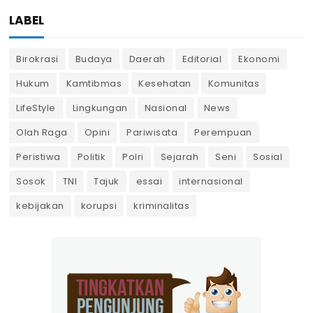
LABEL
Birokrasi
Budaya
Daerah
Editorial
Ekonomi
Hukum
Kamtibmas
Kesehatan
Komunitas
LifeStyle
Lingkungan
Nasional
News
Olah Raga
Opini
Pariwisata
Perempuan
Peristiwa
Politik
Polri
Sejarah
Seni
Sosial
Sosok
TNI
Tajuk
essai
internasional
kebijakan
korupsi
kriminalitas