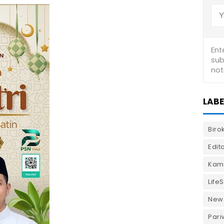
LABE
Biro
Edito
Kam
LifeS
New
Pari