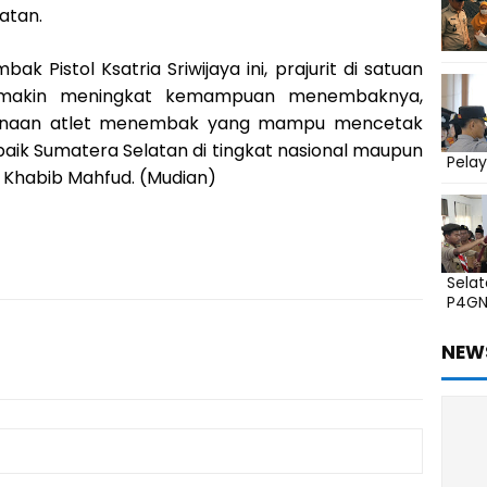
atan.
 Pistol Ksatria Sriwijaya ini, prajurit di satuan
semakin meningkat kemampuan menembaknya,
binaan atlet menembak yang mampu mencetak
ik Sumatera Selatan di tingkat nasional maupun
Pelay
NI Khabib Mahfud. (Mudian)
Sela
P4G
NEW