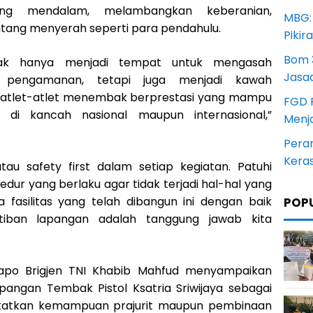
yang mendalam, melambangkan keberanian,
MBG:
tang menyerah seperti para pendahulu.
Pikir
Bom 3
idak hanya menjadi tempat untuk mengasah
Jasa
 pengamanan, tetapi juga menjadi kawah
 atlet-atlet menembak berprestasi yang mampu
FGD 
i kancah nasional maupun internasional,”
Menj
Pera
Kera
u safety first dalam setiap kegiatan. Patuhi
edur yang berlaku agar tidak terjadi hal-hal yang
a fasilitas yang telah dibangun ini dengan baik
POP
tiban lapangan adalah tanggung jawab kita
apo Brigjen TNI Khabib Mahfud menyampaikan
apangan Tembak Pistol Ksatria Sriwijaya sebagai
gkatkan kemampuan prajurit maupun pembinaan