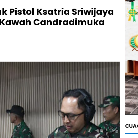
Pistol Ksatria Sriwijaya
i Kawah Candradimuka
CUAC