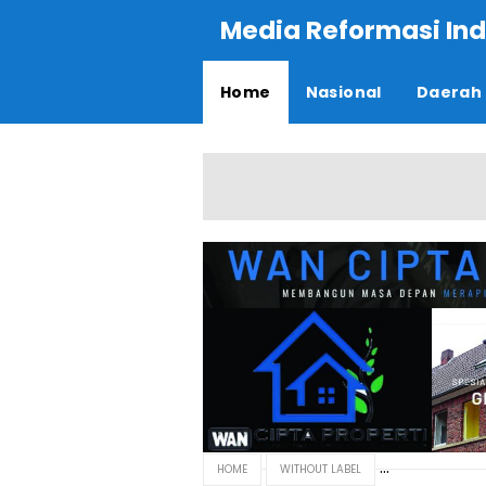
Media Reformasi Ind
Home
Nasional
Daerah
HOME
WITHOUT LABEL