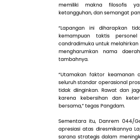
memiliki makna filosofis 
ketangguhan, dan semangat pan
“Lapangan ini diharapkan t
kemampuan taktis personel
candradimuka untuk melahirkan
mengharumkan nama daerah d
tambahnya.
“Utamakan faktor keamanan ata
seluruh standar operasional pros
tidak diinginkan. Rawat dan jag
karena kebersihan dan keter
bersama,” tegas Pangdam.
Sementara itu, Danrem 044/G
apresiasi atas diresmikannya L
sarana strategis dalam menin