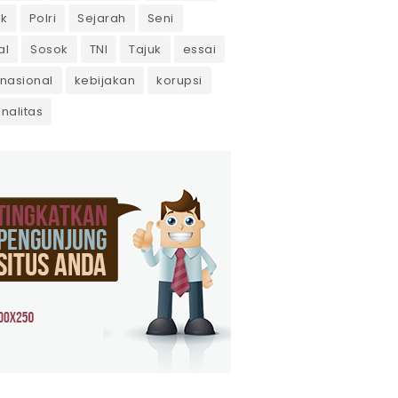
ik
Polri
Sejarah
Seni
al
Sosok
TNI
Tajuk
essai
rnasional
kebijakan
korupsi
inalitas