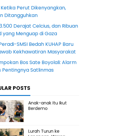
 Ketika Perut Dikenyangkan,
an Ditangguhkan
.500 Derajat Celcius, dan Ribuan
d yang Menguap di Gaza
Peradi-SMSI Bedah KUHAP Baru
awab Kekhawatiran Masyarakat
mpokan Bos Sate Boyolali: Alarm
s Pentingnya Satlinmas
ULAR POSTS
Anak-anak Itu Ikut
Berdemo
Lurah Turun ke