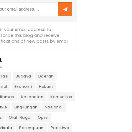
L
krasi
Budaya
Daerah
rial
Ekonomi
Hukum
tibmas
Kesehatan
Komunitas
tyle
Lingkungan
Nasional
s
Olah Raga
Opini
wisata
Perempuan
Peristiwa