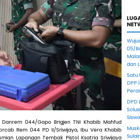
LUGA
NET
Wuju
05/B
Mala
dan 
Satu
DPP I
Pera
DPD L
Solus
Sisw
Danrem 044/Gapo Brigjen TNI Khabib Mahfud
Musk
orcab Rem 044 PD II/Sriwijaya, Ibu Vera Khabib
Sula
mian Lapangan Tembak Pistol Ksatria Sriwijaya