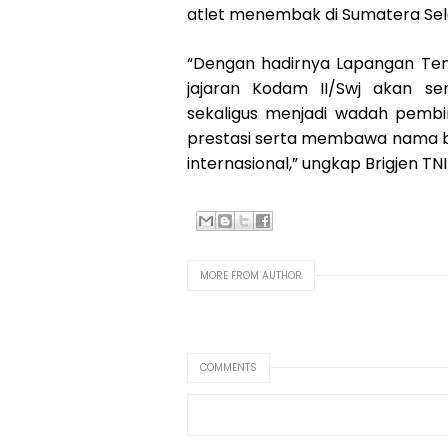
atlet menembak di Sumatera Sel
“Dengan hadirnya Lapangan Tembak
jajaran Kodam II/Swj akan 
sekaligus menjadi wadah pem
prestasi serta membawa nama ba
internasional,” ungkap Brigjen T
MORE FROM AUTHOR
COMMENTS