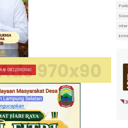
Polit
Sosi
inte
krim
Ads 970x90
HUB 082211163661