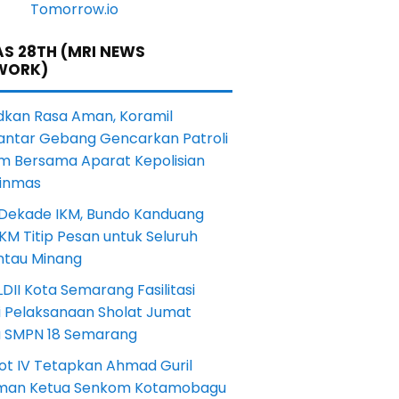
S 28TH (MRI NEWS
WORK)
dkan Rasa Aman, Koramil
antar Gebang Gencarkan Patroli
m Bersama Aparat Kepolisian
Linmas
 Dekade IKM, Bundo Kanduang
KM Titip Pesan untuk Seluruh
ntau Minang
DII Kota Semarang Fasilitasi
i Pelaksanaan Sholat Jumat
a SMPN 18 Semarang
ot IV Tetapkan Ahmad Guril
iman Ketua Senkom Kotamobagu