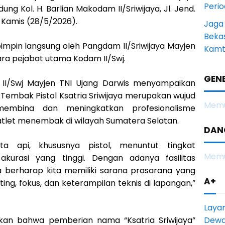
Peri
ung Kol. H. Barlian Makodam II/Sriwijaya, Jl. Jend.
 Kamis (28/5/2026).
Jaga
Beka
impin langsung oleh Pangdam II/Sriwijaya Mayjen
Kamt
para pejabat utama Kodam II/Swj.
GENE
I/Swj Mayjen TNI Ujang Darwis menyampaikan
mbak Pistol Ksatria Sriwijaya merupakan wujud
Memu
mbina dan meningkatkan profesionalisme
atlet menembak di wilayah Sumatera Selatan.
DAN
ta api, khususnya pistol, menuntut tingkat
Memu
akurasi yang tinggi. Dengan adanya fasilitas
ya berharap kita memiliki sarana prasarana yang
A+
ing, fokus, dan keterampilan teknis di lapangan,”
Laya
Dewan
skan bahwa pemberian nama “Ksatria Sriwijaya”