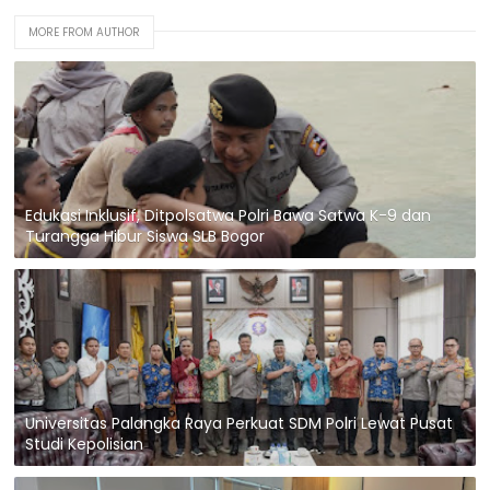
MORE FROM AUTHOR
Edukasi Inklusif, Ditpolsatwa Polri Bawa Satwa K-9 dan
Turangga Hibur Siswa SLB Bogor
Universitas Palangka Raya Perkuat SDM Polri Lewat Pusat
Studi Kepolisian