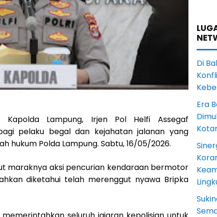
LUGA
NET
Di Ba
Konfl
Kebe
Era B
Dimul
Kapolda Lampung, Irjen Pol Helfi Assegaf
Kota
agi pelaku begal dan kejahatan jalanan yang
ah hukum Polda Lampung. Sabtu, 16/05/2026.
Siner
Koram
ut maraknya aksi pencurian kendaraan bermotor
Keam
ahkan diketahui telah merenggut nyawa Bripka
Ling
Sukin
Sema
n memerintahkan seluruh jajaran kepolisian untuk