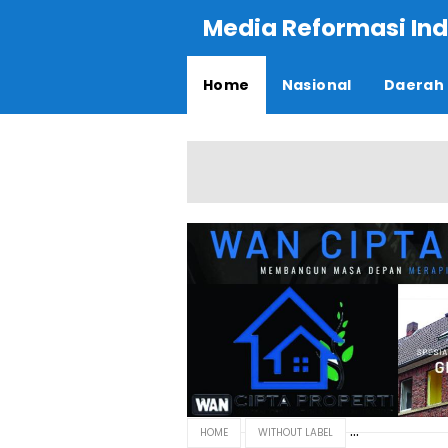
Media Reformasi Ind
Home
Nasional
Daerah
HOME
WITHOUT LABEL