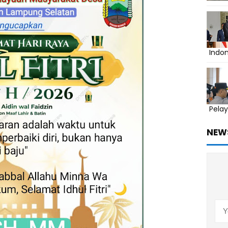
Indo
Pelay
NEW