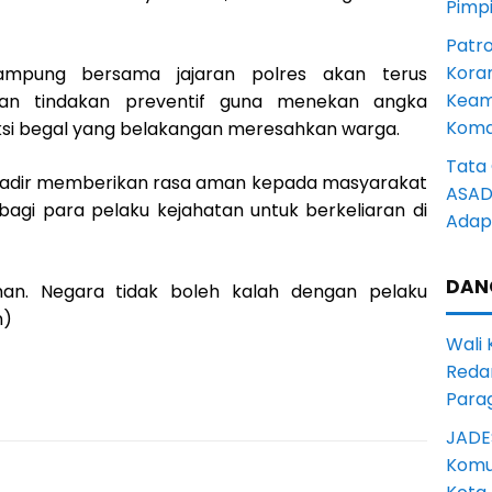
Pimp
Patro
Kora
ampung bersama jajaran polres akan terus
Keam
 dan tindakan preventif guna menekan angka
Komd
 aksi begal yang belakangan meresahkan warga.
Tata 
 hadir memberikan rasa aman kepada masyarakat
ASAD 
agi para pelaku kejahatan untuk berkeliaran di
Adapt
DAN
an. Negara tidak boleh kalah dengan pelaku
n)
Wali
Reda
Para
JADE
Komun