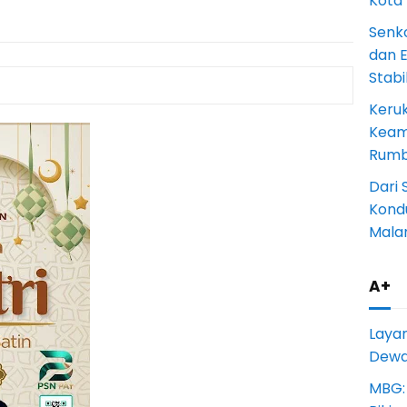
Kota
Senk
dan 
Stab
Keru
Keam
Rumba
Dari 
Kondu
Mala
A+
Laya
Dewan
MBG: