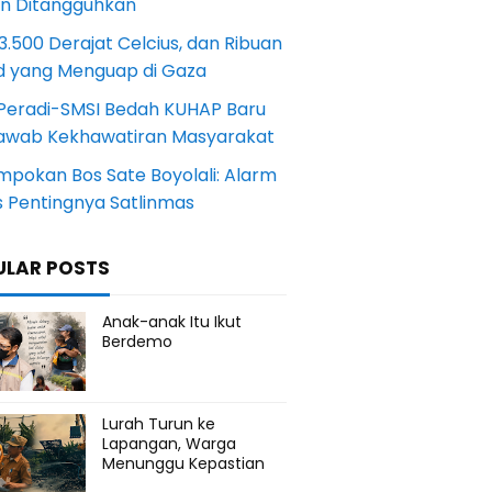
an Ditangguhkan
.500 Derajat Celcius, dan Ribuan
d yang Menguap di Gaza
Peradi-SMSI Bedah KUHAP Baru
awab Kekhawatiran Masyarakat
mpokan Bos Sate Boyolali: Alarm
s Pentingnya Satlinmas
ULAR POSTS
Anak-anak Itu Ikut
Berdemo
Lurah Turun ke
Lapangan, Warga
Menunggu Kepastian