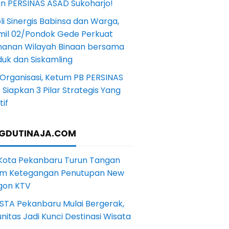
in PERSINAS ASAD Sukoharjo!
li Sinergis Babinsa dan Warga,
mil 02/Pondok Gede Perkuat
anan Wilayah Binaan bersama
uk dan Siskamling
Organisasi, Ketum PB PERSINAS
Siapkan 3 Pilar Strategis Yang
if
GDUTINAJA.COM
 Kota Pekanbaru Turun Tangan
m Ketegangan Penutupan New
gon KTV
STA Pekanbaru Mulai Bergerak,
itas Jadi Kunci Destinasi Wisata