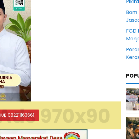
Pikir
Bom 3
Jasa
FGD 
Menj
Pera
Kera
POP
Ads 970x90
HUB 082211163661