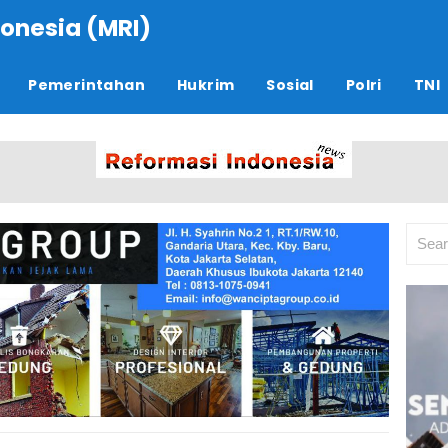
onesia (MRI)
Pemerintahan
Hukrim
Sosial
Polri
TNI