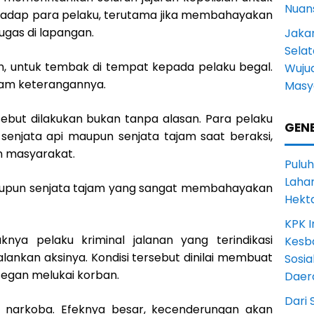
Nuans
rhadap para pelaku, terutama jika membahayakan
gas di lapangan.
Jakar
Selat
an, untuk tembak di tempat kepada pelaku begal.
Wuju
dalam keterangannya.
Masy
sebut dilakukan bukan tanpa alasan. Para pelaku
GENE
enjata api maupun senjata tajam saat beraksi,
 masyarakat.
Puluh
Lahan
maupun senjata tajam yang sangat membahayakan
Hekt
KPK I
nya pelaku kriminal jalanan yang terindikasi
Kesb
ankan aksinya. Kondisi tersebut dinilai membuat
Sosia
segan melukai korban.
Daer
Dari 
 narkoba. Efeknya besar, kecenderungan akan