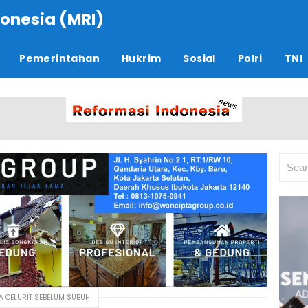
onesia (MRI)
Pemerintahan
Hukrim
Sosial
Polri
TNI
 CELURIT SEBELUM SUBUH