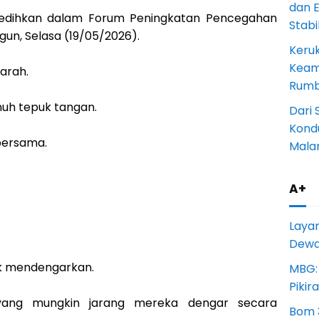
dan 
nyedihkan dalam Forum Peningkatan Pencegahan
Stab
un, Selasa (19/05/2026).
Keru
Keam
arah.
Rumba
nuh tepuk tangan.
Dari 
Kondu
 bersama.
Mala
A+
Laya
Dewan
k mendengarkan.
MBG:
Pikir
ang mungkin jarang mereka dengar secara
Bom 3