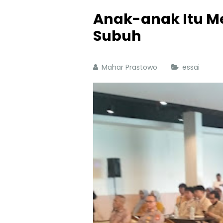
Anak-anak Itu M
Subuh
Mahar Prastowo
essai