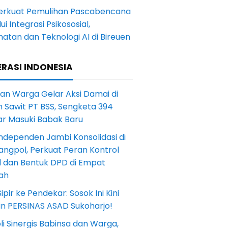
Perkuat Pemulihan Pascabencana
ui Integrasi Psikososial,
atan dan Teknologi AI di Bireuen
RASI INDONESIA
an Warga Gelar Aksi Damai di
 Sawit PT BSS, Sengketa 394
ar Masuki Babak Baru
ndependen Jambi Konsolidasi di
angpol, Perkuat Peran Kontrol
l dan Bentuk DPD di Empat
ah
Sipir ke Pendekar: Sosok Ini Kini
in PERSINAS ASAD Sukoharjo!
li Sinergis Babinsa dan Warga,