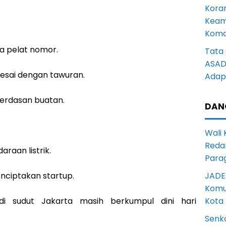
Kora
Keam
Komd
 pelat nomor.
Tata 
ASAD 
esai dengan tawuran.
Adapt
cerdasan buatan.
DAN
Wali
Reda
aan listrik.
Para
JADE
ciptakan startup.
Komun
Kota
i sudut Jakarta masih berkumpul dini hari
Senk