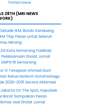
S 28TH (MRI NEWS
WORK)
 Dekade IKM, Bundo Kanduang
KM Titip Pesan untuk Seluruh
ntau Minang
DII Kota Semarang Fasilitasi
i Pelaksanaan Sholat Jumat
a SMPN 18 Semarang
ot IV Tetapkan Ahmad Guril
iman Ketua Senkom Kotamobagu
ode 2026–2031 Secara Aklamasi
 Jakarta On The Spot, Kapolsek
si Barat Sampaikan Pesan
ibmas Usai Sholat Jumat