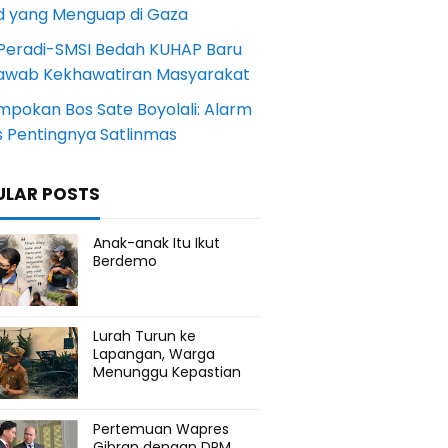
d yang Menguap di Gaza
Peradi-SMSI Bedah KUHAP Baru
awab Kekhawatiran Masyarakat
mpokan Bos Sate Boyolali: Alarm
s Pentingnya Satlinmas
ULAR POSTS
Anak-anak Itu Ikut
Berdemo
Lurah Turun ke
Lapangan, Warga
Menunggu Kepastian
Pertemuan Wapres
Gibran dengan DPM