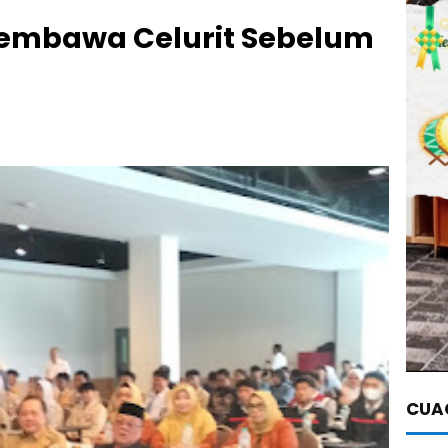
embawa Celurit Sebelum
CUAC