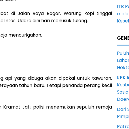
ITB 
cat di Jalan Raya Bogor. Warung kopi tinggal
melal
lintas. Udara dini hari menusuk tulang.
Keseh
emaja mencurigakan.
GENE
Puluh
Lahan
Hekt
KPK I
 api yang diduga akan dipakai untuk tawuran.
Kesb
erayaan tahun baru. Tetapi penanda perang kecil
Sosia
Daer
gah Kramat Jati, polisi menemukan sepuluh remaja
Dari 
Pimp
Patro