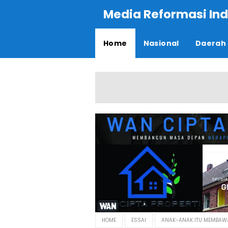
Media Reformasi Ind
Home
Nasional
Daerah
HOME
ESSAI
ANAK-ANAK ITU MEMBAWA