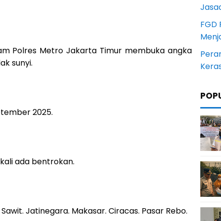
Jasa
FGD 
Menj
lkam Polres Metro Jakarta Timur membuka angka
Pera
k sunyi.
Kera
POP
ptember 2025.
ekali ada bentrokan.
awit. Jatinegara. Makasar. Ciracas. Pasar Rebo.