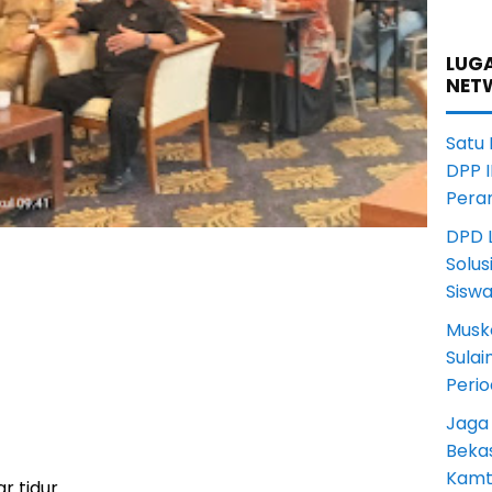
LUGA
NET
Satu
DPP I
Pera
DPD L
Solus
Sisw
Musk
Sula
Peri
Jaga
Beka
Kamt
 tidur.