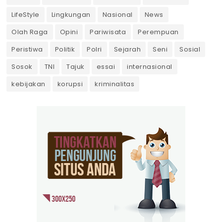
LifeStyle
Lingkungan
Nasional
News
Olah Raga
Opini
Pariwisata
Perempuan
Peristiwa
Politik
Polri
Sejarah
Seni
Sosial
Sosok
TNI
Tajuk
essai
internasional
kebijakan
korupsi
kriminalitas