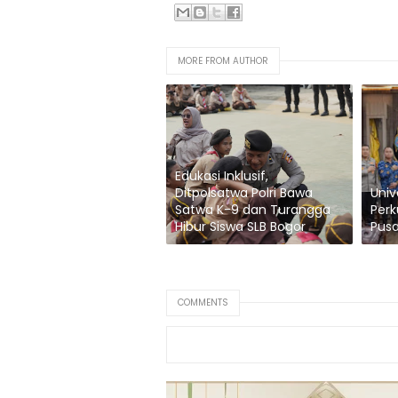
MORE FROM AUTHOR
Edukasi Inklusif,
Ditpolsatwa Polri Bawa
Univ
Satwa K-9 dan Turangga
Perk
Hibur Siswa SLB Bogor
Pusa
COMMENTS