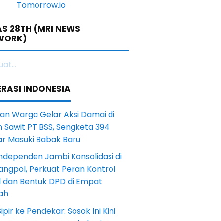
S 28TH (MRI NEWS
WORK)
at...
RASI INDONESIA
an Warga Gelar Aksi Damai di
 Sawit PT BSS, Sengketa 394
ar Masuki Babak Baru
ndependen Jambi Konsolidasi di
angpol, Perkuat Peran Kontrol
l dan Bentuk DPD di Empat
ah
Sipir ke Pendekar: Sosok Ini Kini