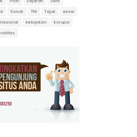
ik
Polri
Sejarah
Seni
al
Sosok
TNI
Tajuk
essai
rnasional
kebijakan
korupsi
inalitas