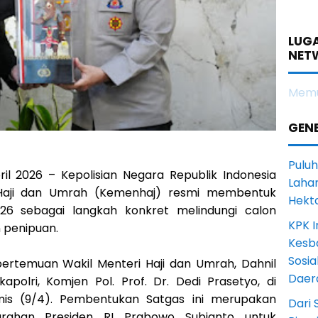
LUGA
NET
Memu
GENE
Puluh
ril 2026 – Kepolisian Negara Republik Indonesia
Lahan
 Haji dan Umrah (Kemenhaj) resmi membentuk
Hekt
026 sebagai langkah konkret melindungi calon
KPK I
n penipuan.
Kesb
Sosia
 pertemuan Wakil Menteri Haji dan Umrah, Dahnil
Daer
polri, Komjen Pol. Prof. Dr. Dedi Prasetyo, di
mis (9/4). Pembentukan Satgas ini merupakan
Dari 
 arahan Presiden RI Prabowo Subianto untuk