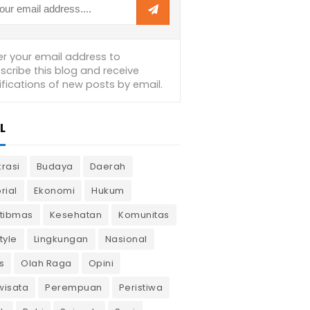
L
krasi
Budaya
Daerah
rial
Ekonomi
Hukum
tibmas
Kesehatan
Komunitas
tyle
Lingkungan
Nasional
s
Olah Raga
Opini
wisata
Perempuan
Peristiwa