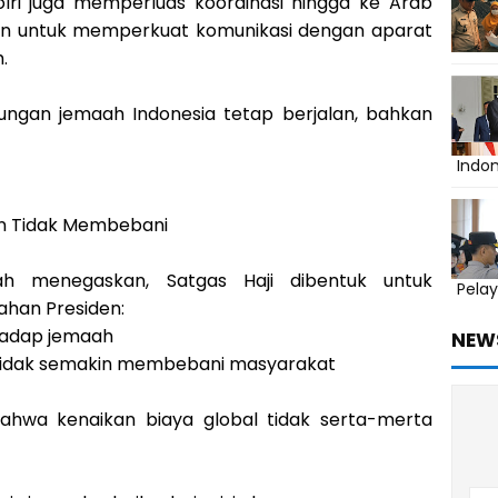
olri juga memperluas koordinasi hingga ke Arab
kan untuk memperkuat komunikasi dengan aparat
.
ungan jemaah Indonesia tetap berjalan, bahkan
Indo
n Tidak Membebani
ah menegaskan, Satgas Haji dibentuk untuk
Pelay
ahan Presiden:
hadap jemaah
NEW
i tidak semakin membebani masyarakat
ahwa kenaikan biaya global tidak serta-merta