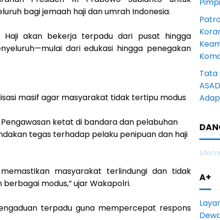
Pimp
uruh bagi jemaah haji dan umrah Indonesia.
Patro
Kora
 Haji akan bekerja terpadu dari pusat hingga
Keam
yeluruh—mulai dari edukasi hingga penegakan
Komd
Tata 
ASAD 
alisasi masif agar masyarakat tidak tertipu modus
Adapt
: Pengawasan ketat di bandara dan pelabuhan
DAN
indakan tegas terhadap pelaku penipuan dan haji
Memu
 memastikan masyarakat terlindungi dan tidak
A+
berbagai modus,” ujar Wakapolri.
Laya
ne pengaduan terpadu guna mempercepat respons
Dewan