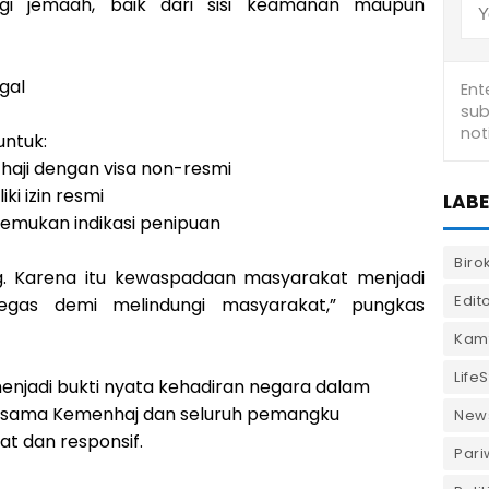
ngi jemaah, baik dari sisi keamanan maupun
gal
untuk:
haji dengan visa non-resmi
ki izin resmi
LABE
emukan indikasi penipuan
Biro
. Karena itu kewaspadaan masyarakat menjadi
Edito
tegas demi melindungi masyarakat,” pungkas
Kam
LifeS
enjadi bukti nyata kehadiran negara dalam
bersama Kemenhaj dan seluruh pemangku
New
at dan responsif.
Pari