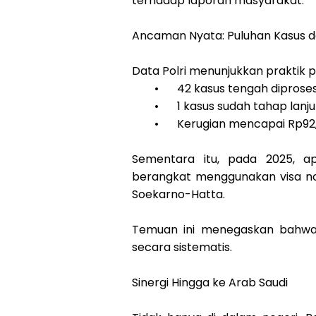
terhadap laporan masyarakat.
Ancaman Nyata: Puluhan Kasus da
Data Polri menunjukkan praktik p
•
42 kasus tengah dipros
•
1 kasus sudah tahap lanj
•
Kerugian mencapai Rp92,
Sementara itu, pada 2025, a
berangkat menggunakan visa non
Soekarno-Hatta.
Temuan ini menegaskan bahwa
secara sistematis.
Sinergi Hingga ke Arab Saudi