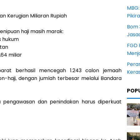
MBG:
Pikir
n Kerugian Miliaran Rupiah
Bom 3
enipuan haji masih marak:
Jasa
es hukum
FGD 
utan
Menj
64 miliar
Pera
parat berhasil mencegah 1.243 calon jemaah
Kera
-haji, dengan jumlah terbesar melalui Bandara
POP
 pengawasan dan penindakan harus diperkuat