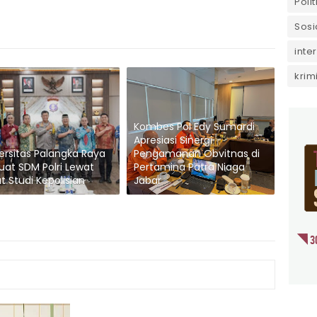
Polit
Sosi
inte
krim
Kombes Pol Edy Sumardi
Apresiasi Sinergi
ersitas Palangka Raya
Pengamanan Obvitnas di
uat SDM Polri Lewat
Pertamina Patra Niaga
t Studi Kepolisian
Jabar