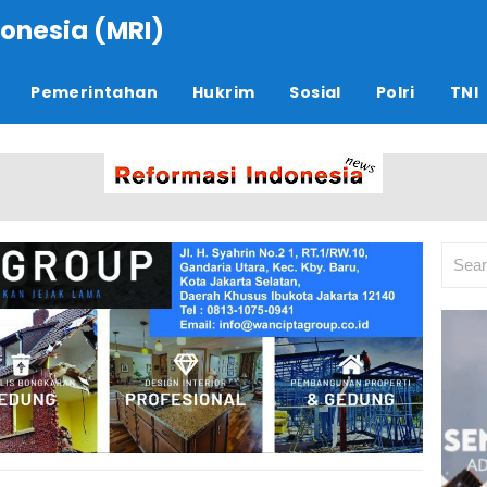
onesia (MRI)
Pemerintahan
Hukrim
Sosial
Polri
TNI