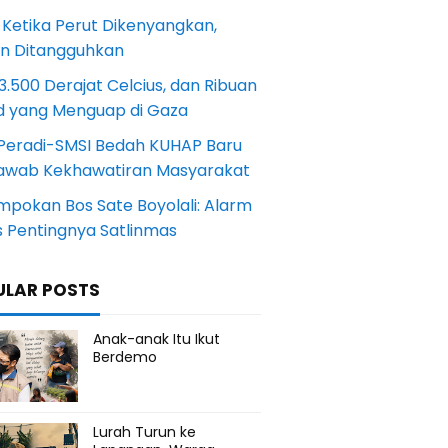
 Ketika Perut Dikenyangkan,
an Ditangguhkan
.500 Derajat Celcius, dan Ribuan
d yang Menguap di Gaza
Peradi-SMSI Bedah KUHAP Baru
awab Kekhawatiran Masyarakat
mpokan Bos Sate Boyolali: Alarm
s Pentingnya Satlinmas
ULAR POSTS
Anak-anak Itu Ikut
Berdemo
Lurah Turun ke