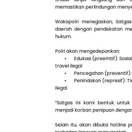
memastikan perlindungan menyel
Wakapolri menegaskan, Satgas
daerah dengan pendekatan men
hukum.
Polri akan mengedepankan:
•
Edukasi (preemtif): Sosi
travel ilegal
•
Pencegahan (preventif)
•
Penindakan (represif): T
ilegal
“Satgas ini kami bentuk untuk
menjadi korban penipuan dengan 
Selain itu, akan dibuka hotli