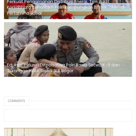
Perkuat Pengamanan Distribusi Energi, Tim Audit
Korsabhara Baharkam Polri Rampungkan Bintek "SMP" di
Pertamina Jabar
Edukasi Inklusif, Ditpolsatwa Polri Bawa Satwa K-9 dan
Turangga Hibur Siswa SLB Bogor
COMMENTS