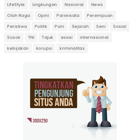
LifeStyle
Lingkungan
Nasional
News
Olah Raga
Opini
Pariwisata
Perempuan
Peristiwa
Politik
Polri
Sejarah
Seni
Sosial
Sosok
TNI
Tajuk
essai
internasional
kebijakan
korupsi
kriminalitas