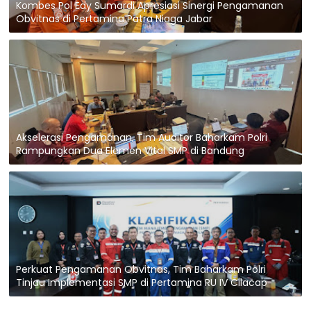
Kombes Pol Edy Sumardi Apresiasi Sinergi Pengamanan
Obvitnas di Pertamina Patra Niaga Jabar
Akselerasi Pengamanan, Tim Auditor Baharkam Polri
Rampungkan Dua Elemen Vital SMP di Bandung
Perkuat Pengamanan Obvitnas, Tim Baharkam Polri
Tinjau Implementasi SMP di Pertamina RU IV Cilacap