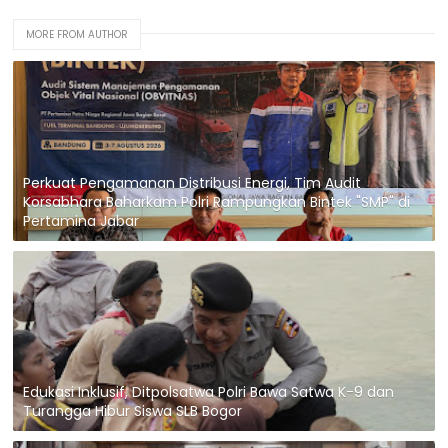
MORE FROM AUTHOR
Perkuat Pengamanan Distribusi Energi, Tim Audit
Korsabhara Baharkam Polri Rampungkan Bintek "SMP" di
Pertamina Jabar
Edukasi Inklusif, Ditpolsatwa Polri Bawa Satwa K-9 dan
Turangga Hibur Siswa SLB Bogor