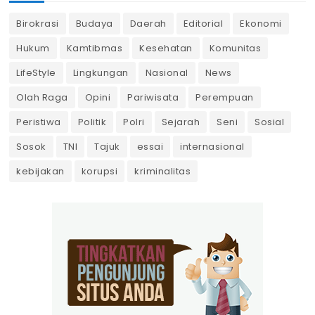
Birokrasi
Budaya
Daerah
Editorial
Ekonomi
Hukum
Kamtibmas
Kesehatan
Komunitas
LifeStyle
Lingkungan
Nasional
News
Olah Raga
Opini
Pariwisata
Perempuan
Peristiwa
Politik
Polri
Sejarah
Seni
Sosial
Sosok
TNI
Tajuk
essai
internasional
kebijakan
korupsi
kriminalitas