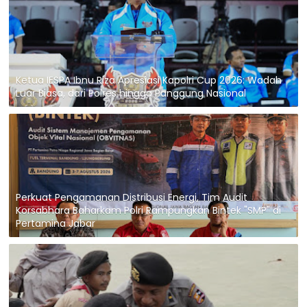
Ketua IESPA Ibnu Riza Apresiasi Kapolri Cup 2026: Wadah
Luar Biasa, dari Polres hingga Panggung Nasional
Perkuat Pengamanan Distribusi Energi, Tim Audit
Korsabhara Baharkam Polri Rampungkan Bintek "SMP" di
Pertamina Jabar