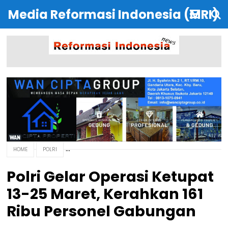
Media Reformasi Indonesia (MRI)
HOME
POLRI
Polri Gelar Operasi Ketupat
13-25 Maret, Kerahkan 161
Ribu Personel Gabungan