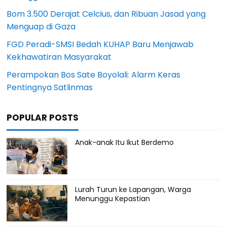
Bom 3.500 Derajat Celcius, dan Ribuan Jasad yang
Menguap di Gaza
FGD Peradi-SMSI Bedah KUHAP Baru Menjawab
Kekhawatiran Masyarakat
Perampokan Bos Sate Boyolali: Alarm Keras
Pentingnya Satlinmas
POPULAR POSTS
Anak-anak Itu Ikut Berdemo
Lurah Turun ke Lapangan, Warga
Menunggu Kepastian