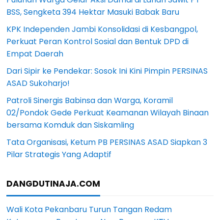
BSS, Sengketa 394 Hektar Masuki Babak Baru
KPK Independen Jambi Konsolidasi di Kesbangpol,
Perkuat Peran Kontrol Sosial dan Bentuk DPD di
Empat Daerah
Dari Sipir ke Pendekar: Sosok Ini Kini Pimpin PERSINAS
ASAD Sukoharjo!
Patroli Sinergis Babinsa dan Warga, Koramil
02/Pondok Gede Perkuat Keamanan Wilayah Binaan
bersama Komduk dan Siskamling
Tata Organisasi, Ketum PB PERSINAS ASAD Siapkan 3
Pilar Strategis Yang Adaptif
DANGDUTINAJA.COM
Wali Kota Pekanbaru Turun Tangan Redam