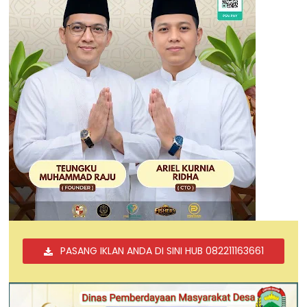
PASANG IKLAN ANDA DI SINI HUB 082211163661