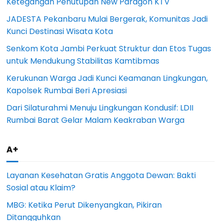
Ketegangan Penutupan New Paragon KTV
JADESTA Pekanbaru Mulai Bergerak, Komunitas Jadi
Kunci Destinasi Wisata Kota
Senkom Kota Jambi Perkuat Struktur dan Etos Tugas
untuk Mendukung Stabilitas Kamtibmas
Kerukunan Warga Jadi Kunci Keamanan Lingkungan,
Kapolsek Rumbai Beri Apresiasi
Dari Silaturahmi Menuju Lingkungan Kondusif: LDII
Rumbai Barat Gelar Malam Keakraban Warga
A+
Layanan Kesehatan Gratis Anggota Dewan: Bakti
Sosial atau Klaim?
MBG: Ketika Perut Dikenyangkan, Pikiran
Ditangguhkan