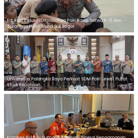
Edukasi Inklusif, Ditpolsatwa Polri Bawa Satwa K-9 dan
Turangga Hibur Siswa SLB Bogor
Universitas Palangka Raya Perkuat SDM Polri Lewat Pusat
Studi Kepolisian
Kombes Pol Edy Sumardi Apresiasi Sinergi Pengamanan