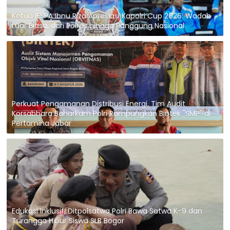
Ketua IESPA Ibnu Riza Apresiasi Kapolri Cup 2026: Wadah
Luar Biasa, dari Polres hingga Panggung Nasional
Perkuat Pengamanan Distribusi Energi, Tim Audit
Korsabhara Baharkam Polri Rampungkan Bintek "SMP" di
Pertamina Jabar
Edukasi Inklusif, Ditpolsatwa Polri Bawa Satwa K-9 dan
Turangga Hibur Siswa SLB Bogor